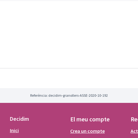
 els carrers i les places, els arbres, les
nens i nenes, participin amb nosaltres amb
Referència: decidim-granollers-ASSE-2020-10-192
Decidim
El meu compte
Re
Inici
Crea un compte
Act