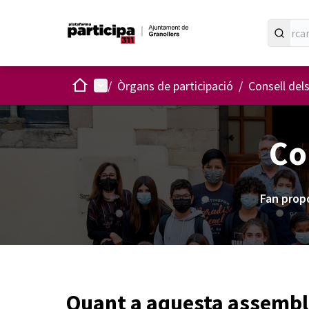
Inici
Menú principal
/
Òrgans de participació
/
Consell dels
Co
Fan prop
Quant a aquesta assemb