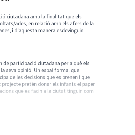
ció ciutadana amb la finalitat que els
coltats/ades, en relació amb els afers de la
danes, i d'aquesta manera esdevinguin
n de participació ciutadana per a què els
r la seva opinió. Un espai formal que
ícips de les decisions que es prenen i que
 projecte pretén donar els infants el paper
cions que es facin a la ciutat tinguin com
 idees i solucions.