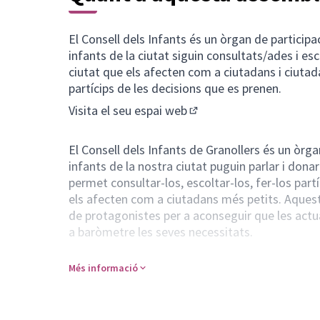
El Consell dels Infants és un òrgan de participa
infants de la ciutat siguin consultats/ades i es
ciutat que els afecten com a ciutadans i ciuta
partícips de les decisions que es prenen.
Visita el seu espai web
(Enllaç extern)
El Consell dels Infants de Granollers és un òrga
infants de la nostra ciutat puguin parlar i dona
permet consultar-los, escoltar-los, fer-los part
els afecten com a ciutadans més petits. Aquest
de protagonistes per a aconseguir que les actua
a baròmetre les seves necessitats.
Propòsit de l'acció
Més informació
Les seves funcions són:
Millorar la nostra ciutat.
Aprendre a parlar, escoltar i discutir compartint