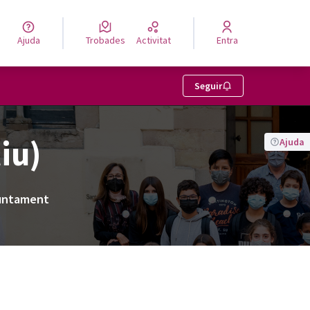
Ajuda
Trobades
Activitat
Entra
Seguir
iu)
Ajuda
juntament