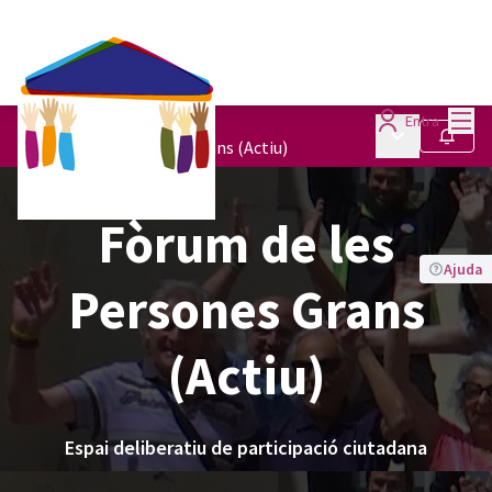
Menú
Entra
Òrgans de participació
/
Menú principa
Seguir
Fòrum de les Persones Grans (Actiu)
Fòrum de les
Ajuda
Persones Grans
(Actiu)
Espai deliberatiu de participació ciutadana