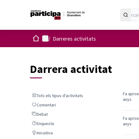
Inici
Menú principal
/
Darreres activitats
Darrera activitat
Fa apro
Tots els tipus d'activitats
Tots els tipus d'activitats
anys
Comentari
Comentari
Debat
Debat
Fa apro
Enquesta
Enquesta
anys
Iniciativa
Iniciativa