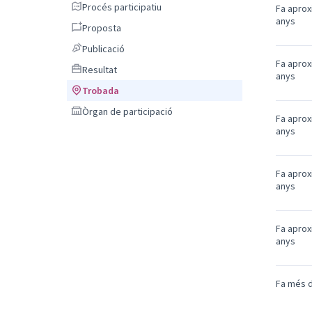
Procés participatiu
Procés participatiu
Fa apro
anys
Proposta
Proposta
Publicació
Publicació
Fa apro
Resultat
Resultat
anys
Trobada
Trobada
Òrgan de participació
Òrgan de participació
Fa apro
anys
Fa apro
anys
Fa apro
anys
Fa més d