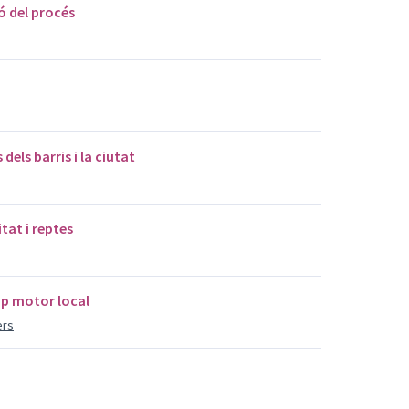
ió del procés
 dels barris i la ciutat
itat i reptes
up motor local
ers