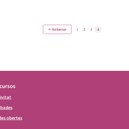
Anterior
1
2
3
4
cursos
ivitat
obades
es obertes