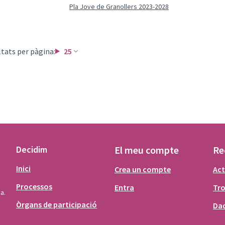
Pla Jove de Granollers 2023-2028
tats per pàgina:
25
Decidim
El meu compte
Re
Inici
Crea un compte
Act
Processos
Entra
Tr
a.
Òrgans de participació
Dad