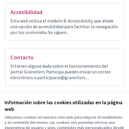
Accesibilidad
Esta web utiliza el módulo B-Accessibility, que añade
una opción de accesibilidad para facilitar la navegación
por los contenidos.Se siguen ...
Contacto
Si tienes alguna duda sobre el funcionamiento del
portal Granollers Participa puedes enviar un correo
electrónico a participacio@granollers....
Información sobre las cookies utilizadas en la página
web
Términos y condiciones de uso
Configuración de cookies
Utilizamos cookies en nuestro sitio web para mejorar el rendimiento
Granollers Participa en X
Granollers Participa en Facebook
Granollers Participa en Instagram
Granollers Participa en YouTube
y el contenido del mismo. Las cookies nos permiten ofrecer una
experiencia de usuario y unos contenidos más personalizados desde