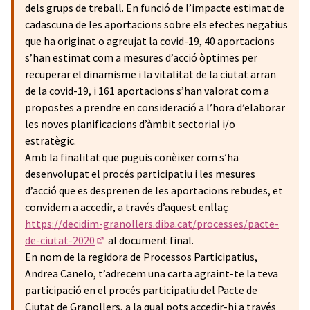
dels grups de treball. En funció de l’impacte estimat de
cadascuna de les aportacions sobre els efectes negatius
que ha originat o agreujat la covid-19, 40 aportacions
s’han estimat com a mesures d’acció òptimes per
recuperar el dinamisme i la vitalitat de la ciutat arran
de la covid-19, i 161 aportacions s’han valorat com a
propostes a prendre en consideració a l’hora d’elaborar
les noves planificacions d’àmbit sectorial i/o
estratègic.
Amb la finalitat que puguis conèixer com s’ha
desenvolupat el procés participatiu i les mesures
d’acció que es desprenen de les aportacions rebudes, et
convidem a accedir, a través d’aquest enllaç
https://decidim-granollers.diba.cat/processes/pacte-
de-ciutat-2020
al document final.
(Enllaç extern)
En nom de la regidora de Processos Participatius,
Andrea Canelo, t’adrecem una carta agraint-te la teva
participació en el procés participatiu del Pacte de
Ciutat de Granollers, a la qual pots accedir-hi a través