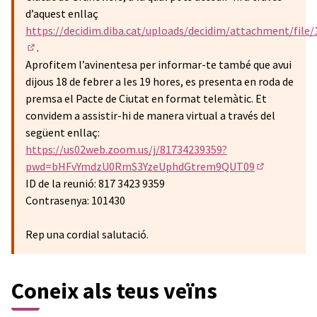
d’aquest enllaç
https://decidim.diba.cat/uploads/decidim/attachment/fi
.
(Enllaç extern)
Aprofitem l’avinentesa per informar-te també que avui
dijous 18 de febrer a les 19 hores, es presenta en roda de
premsa el Pacte de Ciutat en format telemàtic. Et
convidem a assistir-hi de manera virtual a través del
següent enllaç:
https://us02web.zoom.us/j/81734239359?
pwd=bHFvYmdzU0RmS3YzeUphdGtrem9QUT09
(Enllaç exte
ID de la reunió: 817 3423 9359
Contrasenya: 101430
Rep una cordial salutació.
Coneix als teus veïns