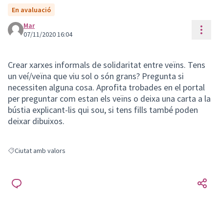
En avaluació
Mar
Cont
07/11/2020 16:04
Crear xarxes informals de solidaritat entre veïns. Tens
un veí/veïna que viu sol o són grans? Pregunta si
necessiten alguna cosa. Aprofita trobades en el portal
per preguntar com estan els veïns o deixa una carta a la
bústia explicant-lis qui sou, si tens fills també poden
deixar dibuixos.
Ciutat amb valors
Resultats en filtrar per: Ciutat amb valors