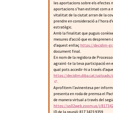
les aportacions sobre els efectes n
aportacions s’han estimat com a m
vitalitat de la ciutat arran de la 
prendre en consideració a l’hora d’
estratègic.
Amb la finalitat que puguis conèixe
mesures d’acció que es desprenen d
d’aquest enllaç
https://decidim-gr
document final.
En nom de la regidora de Processos
agraint-te la teva participació en e
qual pots accedir-hi a través d’aqu
https://decidim.diba.cat/upload
.
(Enllaç extern)
Aprofitem l’avinentesa per informar
presenta en roda de premsa el Pact
de manera virtual a través del segü
https://us02web.zoom.us/j/81
ID de la reunió: 817 3423 9359