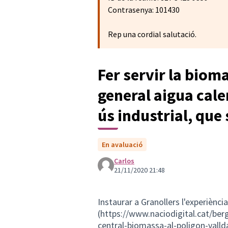
Contrasenya: 101430
Rep una cordial salutació.
Fer servir la biom
general aigua cale
ús industrial, que 
En avaluació
Carlos
21/11/2020 21:48
Instaurar a Granollers l'experiènci
(
https://www.naciodigital.cat/be
central-biomassa-al-poligon-valld