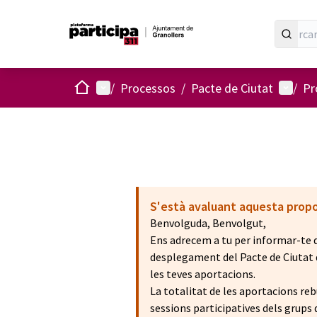
Inici
Menú principal
Menú d
/
Processos
/
Pacte de Ciutat
/
Pr
S'està avaluant aquesta prop
Benvolguda, Benvolgut,
Ens adrecem a tu per informar-te qu
desplegament del Pacte de Ciutat de
les teves aportacions.
La totalitat de les aportacions reb
sessions participatives dels grups 