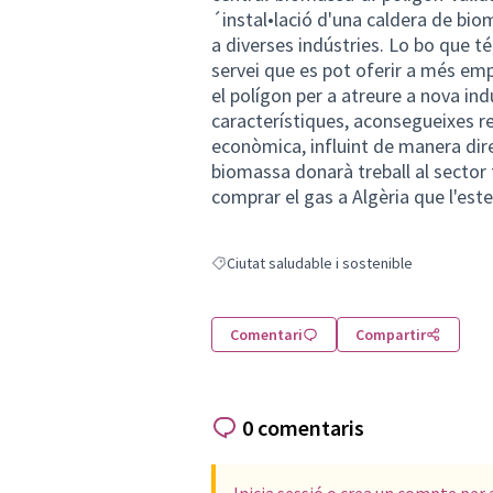
´instal•lació d'una caldera de bio
a diverses indústries. Lo bo que té
servei que es pot oferir a més emp
el polígon per a atreure a nova in
característiques, aconsegueixes 
econòmica, influint de manera dire
biomassa donarà treball al sector
comprar el gas a Algèria que l'este
Ciutat saludable i sostenible
Resultats en filtrar per: Ciutat saludable i 
Comentari
Compartir
0 comentaris