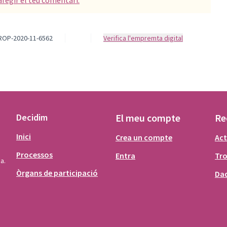
afegir el teu comentari.
PROP-2020-11-6562
Verifica l'empremta digital
Decidim
El meu compte
Re
Inici
Crea un compte
Act
Processos
Entra
Tr
a.
Òrgans de participació
Dad