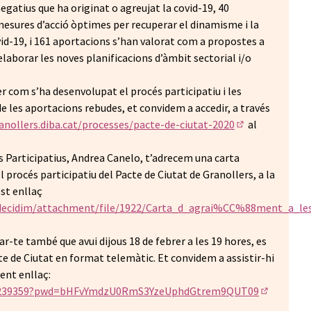
egatius que ha originat o agreujat la covid-19, 40
esures d’acció òptimes per recuperar el dinamisme i la
covid-19, i 161 aportacions s’han valorat com a propostes a
elaborar les noves planificacions d’àmbit sectorial i/o
r com s’ha desenvolupat el procés participatiu i les
e les aportacions rebudes, et convidem a accedir, a través
anollers.diba.cat/processes/pacte-de-ciutat-2020
al
(Enllaç extern)
 Participatius, Andrea Canelo, t’adrecem una carta
l procés participatiu del Pacte de Ciutat de Granollers, a la
est enllaç
s/decidim/attachment/file/1922/Carta_d_agrai%CC%88ment_a_les
-te també que avui dijous 18 de febrer a les 19 hores, es
e de Ciutat en format telemàtic. Et convidem a assistir-hi
ent enllaç:
734239359?pwd=bHFvYmdzU0RmS3YzeUphdGtrem9QUT09
(Enllaç ex