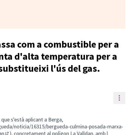
assa com a combustible per a
nta d'alta temperatura per a
substitueixi l'ús del gas.
Contr
a que s'està aplicant a Berga,
rgueda/noticia/16315/bergueda-culmina-posada-marxa-
an
), concretament al polígon La Valldan, amb l