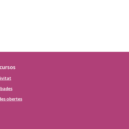
cursos
ivitat
obades
es obertes