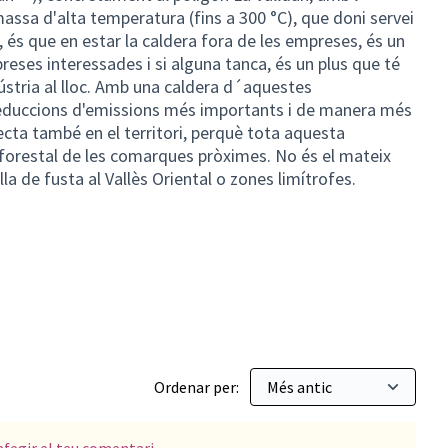
(Enllaç extern)
massa d'alta temperatura (fins a 300 °C), que doni servei
, és que en estar la caldera fora de les empreses, és un
reses interessades i si alguna tanca, és un plus que té
dústria al lloc. Amb una caldera d´aquestes
reduccions d'emissions més importants i de manera més
cta també en el territori, perquè tota aquesta
 forestal de les comarques pròximes. No és el mateix
lla de fusta al Vallès Oriental o zones limítrofes.
sostenible
Ordenar per: