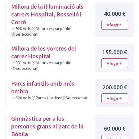
Millora de la il·luminació als
40.000 €
carrers Hospital, Rosselló i
Corró
Afegir
928
vots
Millora espai públic
Seleccionat
Millora de les voreres del
155.000 €
carrer Hospital
831
vots
Millora espai públic
Afegir
Seleccionat
Parcs infantils amb més
200.000 €
ombra
820
vots
Parcs i jardins
Seleccionat
Afegir
Gimnàstica per a les
persones grans al parc de la
60.000 €
Bòbila