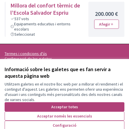
Millora del confort tèrmic de
l’Escola Salvador Espriu
200.000 €
537
vots
Equipaments educatius i entorns
Afegir
escolars
Seleccionat
Termes i condicions d'ús
Configuració de les galetes
Granollers Participa a X
Granollers Participa a Facebook
Granollers Participa a Instagram
Granollers Participa a YouTube
Informació sobre les galetes que es fan servir a
(Enllaç extern)
(Enllaç extern)
(Enllaç extern)
(Enllaç extern)
aquesta pàgina web
Català
Triar la llengua
Elegir el idioma
Utilitzem galetes en el nostre lloc web per a millorar el rendiment i el
contingut d'aquest. Les galetes ens permeten oferir una experiència
d'usuari i uns continguts més personalitzats des dels nostres canals
Amb llicènc
(Enllaç exte
de xarxes socials.
(Enllaç extern)
Web creada amb
programari lliure
.
Acceptar totes
(Enllaç extern)
Acceptar només les essencials
Configuració