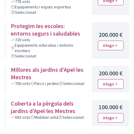
Afegir
778
vots
Equipaments i espais esportius
Seleccionat
Protegim les escoles:
entorns segurs i saludables
200.000 €
720
vots
Equipaments educatius i entorns
Afegir
escolars
Seleccionat
Millores als jardins d’Apel·les
200.000 €
Mestres
700
vots
Parcs i jardins
Seleccionat
Afegir
Coberta a la pèrgola dels
100.000 €
jardins d’Apel·les Mestres
692
vots
Mobiliari urbà
Seleccionat
Afegir