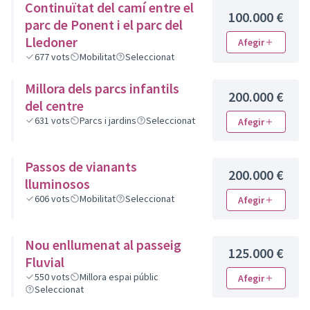
Continuïtat del camí entre el
100.000 €
parc de Ponent i el parc del
Lledoner
Afegir
677
vots
Mobilitat
Seleccionat
Millora dels parcs infantils
200.000 €
del centre
631
vots
Parcs i jardins
Seleccionat
Afegir
Passos de vianants
200.000 €
lluminosos
606
vots
Mobilitat
Seleccionat
Afegir
Nou enllumenat al passeig
125.000 €
Fluvial
550
vots
Millora espai públic
Afegir
Seleccionat