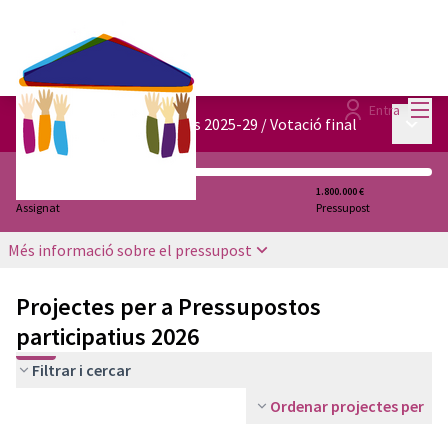
Menú
Entra
Menú p
Pressupostos participatius 2025-29
/
Votació final
0 €
1.800.000 €
Assignat
Pressupost
Més informació sobre el pressupost
Projectes per a Pressupostos
participatius 2026
Filtrar i cercar
Ordenar projectes per