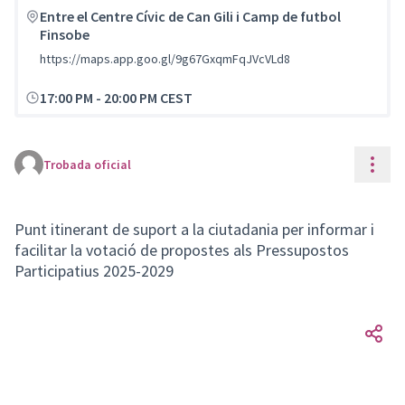
Entre el Centre Cívic de Can Gili i Camp de futbol
Finsobe
https://maps.app.goo.gl/9g67GxqmFqJVcVLd8
17:00 PM
-
20:00 PM CEST
Cont
Trobada oficial
Punt itinerant de suport a la ciutadania per informar i
facilitar la votació de propostes als Pressupostos
Participatius 2025-2029