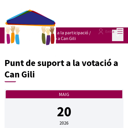
Menú
Entra
Punts itinerants de suport a la participació
/
Menú p
Punt de suport a la votació a Can Gili
Punt de suport a la votació a
Can Gili
MAIG
20
2026