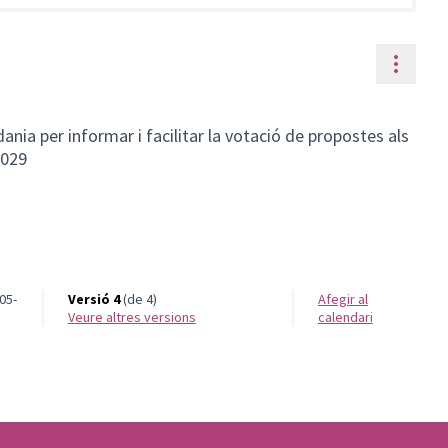
Contr
dania per informar i facilitar la votació de propostes als
2029
05-
Versió 4
(de 4)
Afegir al
veure altres versions
calendari