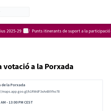
Menú d'usuari
tius 2025-29
/
Punts itinerants de suport a la participació
a votació a la Porxada
a de la Porxada
://maps.app.goo.gl/k1RWdF3xAnBXYho78
0 AM
-
13:00 PM CEST