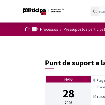
Inici
Menú principal
/
Processos
/
Pressupostos participa
Punt de suport a l
MAIG
Plaç
https
28
10:0
2026