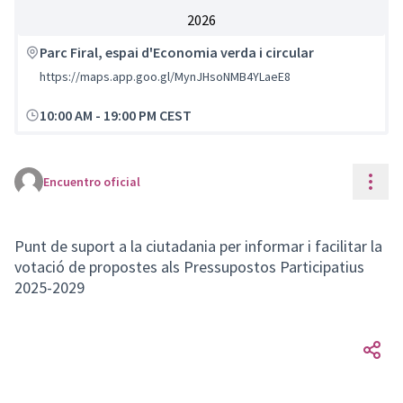
2026
Parc Firal, espai d'Economia verda i circular
https://maps.app.goo.gl/MynJHsoNMB4YLaeE8
10:00 AM
-
19:00 PM CEST
Cont
Encuentro oficial
Punt de suport a la ciutadania per informar i facilitar la
votació de propostes als Pressupostos Participatius
2025-2029