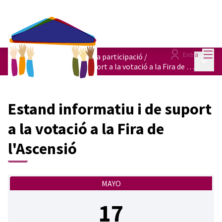
Menú
Entra
Punts mòbils de suport a la participació
/
Menú p
Estand informatiu i de suport a la votació a la Fira de l'Ascensió
Estand informatiu i de suport
a la votació a la Fira de
l'Ascensió
MAYO
17