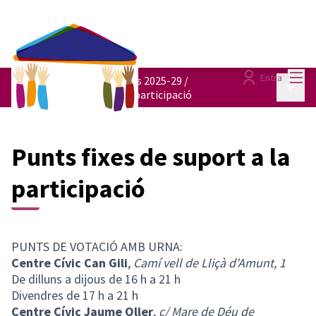
Menú
Entra
Pressupostos participatius 2025-29
/
Menú p
Punts fixes de suport a la participació
Punts fixes de suport a la
participació
PUNTS DE VOTACIÓ AMB URNA:
Centre Cívic Can Gili
,
Camí vell de Lliçà d'Amunt, 1
De dilluns a dijous de 16 h a 21 h
Divendres de 17 h a 21 h
Centre Cívic Jaume Oller
,
c/ Mare de Déu de