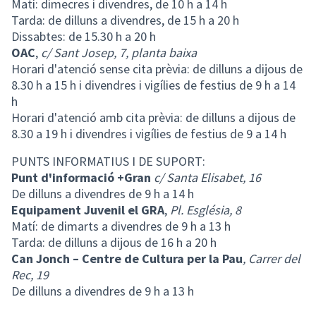
Matí: dimecres i divendres, de 10 h a 14 h
Tarda: de dilluns a divendres, de 15 h a 20 h
Dissabtes: de 15.30 h a 20 h
OAC
,
c/ Sant Josep, 7, planta baixa
Horari d'atenció sense cita prèvia: de dilluns a dijous de
8.30 h a 15 h i divendres i vigílies de festius de 9 h a 14
h
Horari d'atenció amb cita prèvia: de dilluns a dijous de
8.30 a 19 h i divendres i vigílies de festius de 9 a 14 h
PUNTS INFORMATIUS I DE SUPORT:
Punt d'informació +Gran
c/ Santa Elisabet, 16
De dilluns a divendres de 9 h a 14 h
Equipament Juvenil el GRA
,
Pl. Església, 8
Matí: de dimarts a divendres de 9 h a 13 h
Tarda: de dilluns a dijous de 16 h a 20 h
Can Jonch – Centre de Cultura per la Pau
, Carrer del
Rec, 19
De dilluns a divendres de 9 h a 13 h