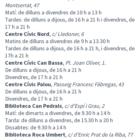
Montserrat, 47
Matí: de dilluns a divendres de 10 h a 13 h
Tardes: de dilluns a dijous, de 16 h a 21 h i divendres, de
17 h a 21 h
Centre Cívic Nord
,
c/ Lledoner, 6
Matins de dilluns a divendres de 9 h a 13.30 h
Tardes de dilluns a dijous, de 16 h a 21 h, i divendres, de
17h a 21 h
Centre Cívic Can Bassa
,
Pl. Joan Oliver, 1.
De dilluns a dijous, de 16 h a 21 h
Divendres, de 17 h a 21 h
Centre Cívic Palou
,
Passeig Francesc Fàbregas, 43
De dilluns a dijous, de 16 h a 21 h
Divendres, de 17 h a 21 h
Biblioteca Can Pedrals
,
c/ d'Espí i Grau, 2
Matí: de dimarts a divendres, de 9.30 h a 14 h
Tarda: de dilluns a divendres, de 15.30 h a 20 h
Dissabtes: de 9.30 h a 14 h
Biblioteca Roca Umbert
,
c/ d'Enric Prat de la Riba, 77