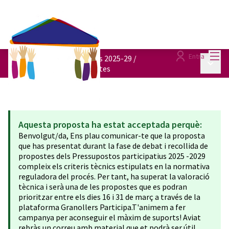
Menú
Entra
Pressupostos participatius 2025-29
/
Menú p
Consulta totes les propostes
Aquesta proposta ha estat acceptada perquè:
Benvolgut/da, Ens plau comunicar-te que la proposta
que has presentat durant la fase de debat i recollida de
propostes dels Pressupostos participatius 2025 -2029
compleix els criteris tècnics estipulats en la normativa
reguladora del procés. Per tant, ha superat la valoració
tècnica i serà una de les propostes que es podran
prioritzar entre els dies 16 i 31 de març a través de la
plataforma Granollers Participa.T'animem a fer
campanya per aconseguir el màxim de suports! Aviat
rebràs un correu amb material que et podrà ser útil.