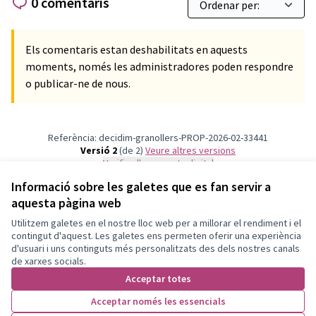
0 comentaris
Els comentaris estan deshabilitats en aquests
moments, només les administradores poden respondre
o publicar-ne de nous.
Referència: decidim-granollers-PROP-2026-02-33441
Versió 2
(de 2)
veure altres versions
Verifica l'empremta digital
Informació sobre les galetes que es fan servir a
aquesta pàgina web
Termes i condicions d'ús
Configuració de les galetes
Utilitzem galetes en el nostre lloc web per a millorar el rendiment i el
Granollers Participa a X
Granollers Participa a Facebook
Granollers Participa a Instagram
Granollers Participa a YouTube
contingut d'aquest. Les galetes ens permeten oferir una experiència
d'usuari i uns continguts més personalitzats des dels nostres canals
(Enllaç extern)
(Enllaç extern)
(Enllaç extern)
(Enllaç extern)
Català
de xarxes socials.
Triar la llengua
Elegir el idioma
Acceptar totes
Acceptar només les essencials