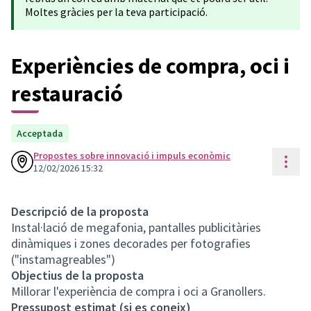
Moltes gràcies per la teva participació.
Experiències de compra, oci i
restauració
Acceptada
Propostes sobre innovació i impuls econòmic
Cont
12/02/2026 15:32
Descripció de la proposta
Instal·lació de megafonia, pantalles publicitàries
dinàmiques i zones decorades per fotografies
("instamagreables")
Objectius de la proposta
Millorar l'experiència de compra i oci a Granollers.
Pressupost estimat (si es coneix)