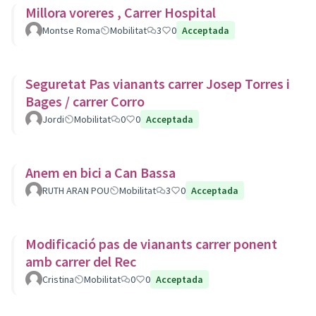
Millora voreres , Carrer Hospital
Montse Roma
Mobilitat
3
0
Acceptada
Seguretat Pas vianants carrer Josep Torres i
Bages / carrer Corro
Jordi
Mobilitat
0
0
Acceptada
Anem en bici a Can Bassa
RUTH ARAN POU
Mobilitat
3
0
Acceptada
Modificació pas de vianants carrer ponent
amb carrer del Rec
Cristina
Mobilitat
0
0
Acceptada