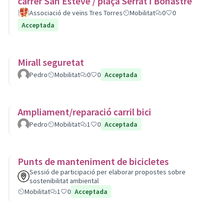
carrer San Esteve / plaça Serrat i Bonastre
Associació de veïns Tres Torres
Mobilitat
0
0
Acceptada
Mirall seguretat
Pedro
Mobilitat
0
0
Acceptada
Ampliament/reparació carril bici
Pedro
Mobilitat
1
0
Acceptada
Punts de manteniment de bicicletes
Sessió de participació per elaborar propostes sobre
sostenibilitat ambiental
Mobilitat
1
0
Acceptada