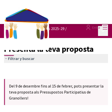
Menú
Entra
Pressupostos participatius 2025-29
/
Menú p
Presenta la teva proposta
Presenta la teva proposta
Filtrar y buscar
Del 9 de desembre fins al 15 de febrer, pots presentar la
teva proposta als Pressupostos Participatius de
Granollers!