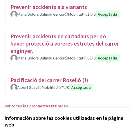
Prevenir accidents als vianants
Maria Dolors Dalmau Garcia
Mobilitat
1
0
Acceptada
Prevenir accidents de ciutadans per no
haver protecció a voreres estretes del carrer
enginyer.
Maria Dolors Dalmau Garcia
Mobilitat
0
0
Acceptada
Pacificació del carrer Roselló (!)
Albert Sosa
Mobilitat
7
0
Acceptada
Ver todas las propuestas retiradas
Información sobre las cookies utilizadas en la página
web
Términos y condiciones de uso