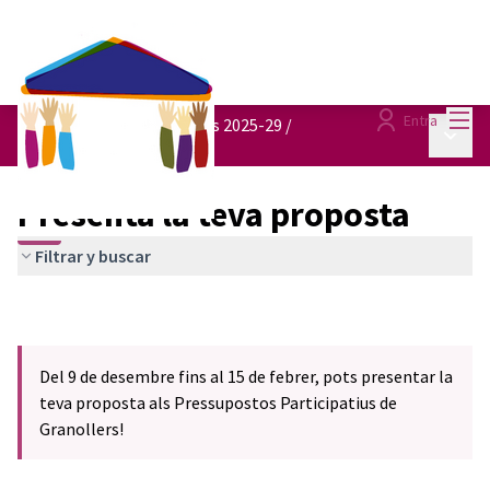
Menú
Entra
Pressupostos participatius 2025-29
/
Menú p
Presenta la teva proposta
Presenta la teva proposta
Filtrar y buscar
Del 9 de desembre fins al 15 de febrer, pots presentar la
teva proposta als Pressupostos Participatius de
Granollers!