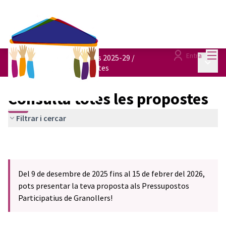
Menú
Entra
Pressupostos participatius 2025-29
/
Menú p
Consulta totes les propostes
Consulta totes les propostes
Filtrar i cercar
Del 9 de desembre de 2025 fins al 15 de febrer del 2026,
pots presentar la teva proposta als Pressupostos
Participatius de Granollers!