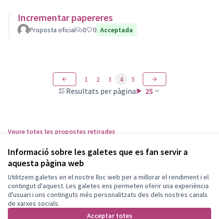
Incrementar papereres
Proposta oficial
0
0
Acceptada
1
2
3
4
5
Resultats per pàgina:
25
Veure totes les propostes retirades
Informació sobre les galetes que es fan servir a
aquesta pàgina web
Termes i condicions d'ús
Configuració de les galetes
Utilitzem galetes en el nostre lloc web per a millorar el rendiment i el
Granollers Participa a X
Granollers Participa a Facebook
Granollers Participa a Instagram
Granollers Participa a YouTube
contingut d'aquest. Les galetes ens permeten oferir una experiència
d'usuari i uns continguts més personalitzats des dels nostres canals
(Enllaç extern)
(Enllaç extern)
(Enllaç extern)
(Enllaç extern)
Català
de xarxes socials.
Triar la llengua
Elegir el idioma
Acceptar totes