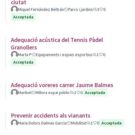
ciutat
Miquel Fernández Beltrán
Parcs i jardins
3
0
Acceptada
Adequació acústica del Tennis Pàdel
Granollers
Marta P
Equipaments i espais esportius
1
0
Acceptada
Adequació voreres carrer Jaume Balmes
Maribel
Millora espai públic
1
0
Acceptada
Prevenir accidents als vianants
Maria Dolors Dalmau Garcia
Mobilitat
1
0
Acceptada