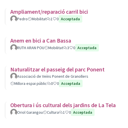
Ampliament/reparació carril bici
Pedro
Mobilitat
1
0
Acceptada
Anem en bici a Can Bassa
RUTH ARAN POU
Mobilitat
3
0
Acceptada
Naturalitzar el passeig del parc Ponent
Associació de Veïns Ponent de Granollers
Millora espai públic
0
0
Acceptada
Obertura i ús cultural dels jardins de La Tela
Oriol Garangou
Cultura
1
0
Acceptada