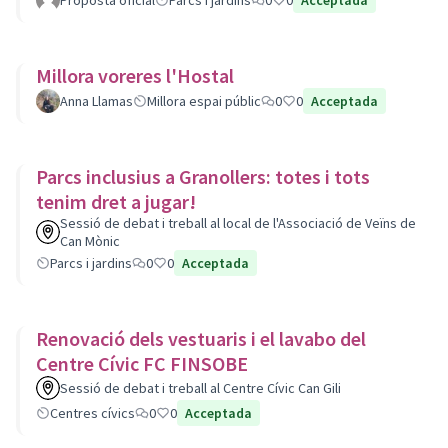
Proposta oficial
Parcs i jardins
0
0
Acceptada
Millora voreres l'Hostal
Anna Llamas
Millora espai públic
0
0
Acceptada
Parcs inclusius a Granollers: totes i tots
tenim dret a jugar!
Sessió de debat i treball al local de l'Associació de Veïns de
Can Mònic
Parcs i jardins
0
0
Acceptada
Renovació dels vestuaris i el lavabo del
Centre Cívic FC FINSOBE
Sessió de debat i treball al Centre Cívic Can Gili
Centres cívics
0
0
Acceptada