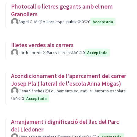
Photocall o lletres gegants amb el nom
Granollers
Àngel G. M.
Millora espai públic
0
0
Acceptada
Illetes verdes als carrers
Jordi Lloreda
Parcs i jardins
0
0
Acceptada
Acondicionament de l'aparcament del carrer
Josep Pla ( lateral de l'escola Anna Mogas)
Elena Sánchez
Equipaments educatius i entorns escolars
0
0
Acceptada
Arranjament i dignificació del llac del Parc
del Lledoner