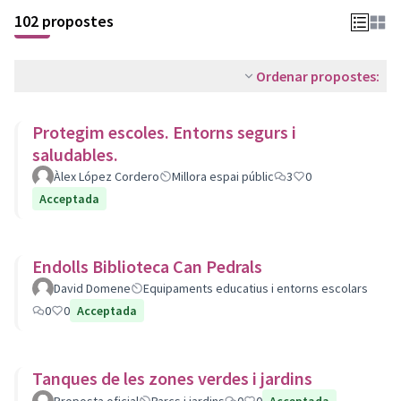
102 propostes
Ordenar propostes:
Protegim escoles. Entorns segurs i
saludables.
Àlex López Cordero
Millora espai públic
3
0
Acceptada
Endolls Biblioteca Can Pedrals
David Domene
Equipaments educatius i entorns escolars
0
0
Acceptada
Tanques de les zones verdes i jardins