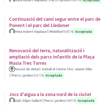
Anna Asbert Viaplana
Parcs i jardins
0
0
Acceptada
Continuació del camí segur entre el parc de
Ponent i el parc del Lledoner
Anna Asbert Viaplana
Mobilitat
0
0
Acceptada
Renovació del terra, naturalització i
ampliació dels parcs infantils de la Plaça
Masia Tres Torres
Sessió de debat i treball al Centre Cívic Jaume Oller
Parcs i jardins
1
0
Acceptada
Jocs d'aigua a la zona nord de la ciutat
Lluís Sitjes Gallart
Parcs i jardins
0
0
Acceptada