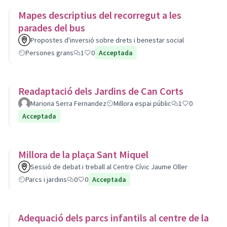
Mapes descriptius del recorregut a les
parades del bus
Propostes d'inversió sobre drets i benestar social
Persones grans
1
0
Acceptada
Readaptació dels Jardins de Can Corts
Mariona Serra Fernandez
Millora espai públic
1
0
Acceptada
Millora de la plaça Sant Miquel
Sessió de debat i treball al Centre Cívic Jaume Oller
Parcs i jardins
0
0
Acceptada
Adequació dels parcs infantils al centre de la