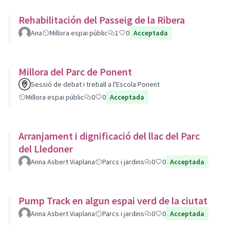
Rehabilitación del Passeig de la Ribera
Ana
Millora espai públic
1
0
Acceptada
Millora del Parc de Ponent
Sessió de debat i treball a l'Escola Ponent
Millora espai públic
0
0
Acceptada
Arranjament i dignificació del llac del Parc
del Lledoner
Anna Asbert Viaplana
Parcs i jardins
0
0
Acceptada
Pump Track en algun espai verd de la ciutat
Anna Asbert Viaplana
Parcs i jardins
0
0
Acceptada