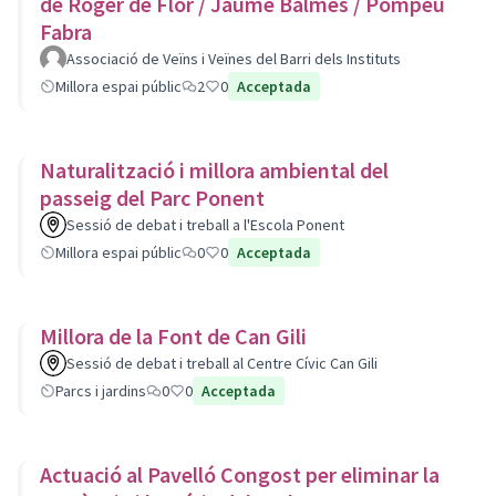
de Roger de Flor / Jaume Balmes / Pompeu
Fabra
Associació de Veïns i Veïnes del Barri dels Instituts
Millora espai públic
2
0
Acceptada
Naturalització i millora ambiental del
passeig del Parc Ponent
Sessió de debat i treball a l'Escola Ponent
Millora espai públic
0
0
Acceptada
Millora de la Font de Can Gili
Sessió de debat i treball al Centre Cívic Can Gili
Parcs i jardins
0
0
Acceptada
Actuació al Pavelló Congost per eliminar la