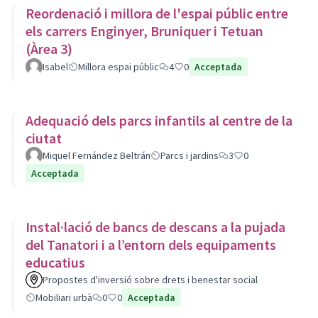
Reordenació i millora de l'espai públic entre
els carrers Enginyer, Bruniquer i Tetuan
(Àrea 3)
Isabel
Millora espai públic
4
0
Acceptada
Adequació dels parcs infantils al centre de la
ciutat
Miquel Fernández Beltrán
Parcs i jardins
3
0
Acceptada
Instal·lació de bancs de descans a la pujada
del Tanatori i a l’entorn dels equipaments
educatius
Propostes d'inversió sobre drets i benestar social
Mobiliari urbà
0
0
Acceptada