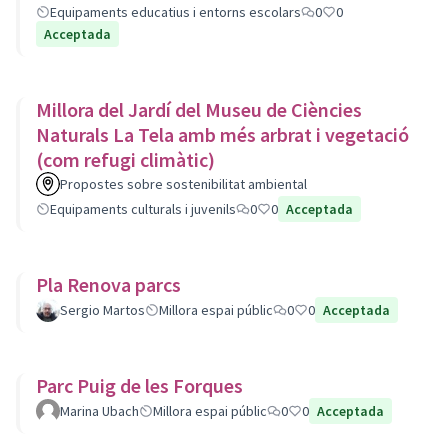
Equipaments educatius i entorns escolars
0
0
Acceptada
Millora del Jardí del Museu de Ciències
Naturals La Tela amb més arbrat i vegetació
(com refugi climàtic)
Propostes sobre sostenibilitat ambiental
Equipaments culturals i juvenils
0
0
Acceptada
Pla Renova parcs
Sergio Martos
Millora espai públic
0
0
Acceptada
Parc Puig de les Forques
Marina Ubach
Millora espai públic
0
0
Acceptada