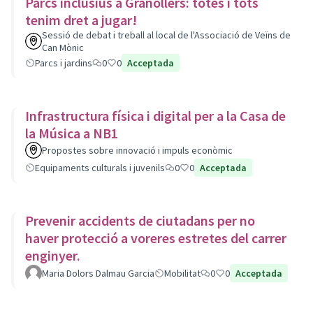
Parcs inclusius a Granollers: totes i tots
tenim dret a jugar!
Sessió de debat i treball al local de l'Associació de Veïns de
Can Mònic
Parcs i jardins
0
0
Acceptada
Infrastructura física i digital per a la Casa de
la Música a NB1
Propostes sobre innovació i impuls econòmic
Equipaments culturals i juvenils
0
0
Acceptada
Prevenir accidents de ciutadans per no
haver protecció a voreres estretes del carrer
enginyer.
Maria Dolors Dalmau Garcia
Mobilitat
0
0
Acceptada