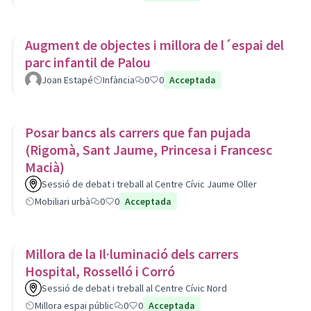
Augment de objectes i millora de l´espai del
parc infantil de Palou
Joan Estapé
Infància
0
0
Acceptada
Posar bancs als carrers que fan pujada
(Rigomà, Sant Jaume, Princesa i Francesc
Macià)
Sessió de debat i treball al Centre Cívic Jaume Oller
Mobiliari urbà
0
0
Acceptada
Millora de la Il·luminació dels carrers
Hospital, Rosselló i Corró
Sessió de debat i treball al Centre Cívic Nord
Millora espai públic
0
0
Acceptada