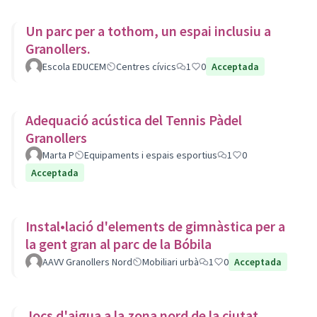
Un parc per a tothom, un espai inclusiu a
Granollers.
Escola EDUCEM
Centres cívics
1
0
Acceptada
Adequació acústica del Tennis Pàdel
Granollers
Marta P
Equipaments i espais esportius
1
0
Acceptada
Instal•lació d'elements de gimnàstica per a
la gent gran al parc de la Bóbila
AAVV Granollers Nord
Mobiliari urbà
1
0
Acceptada
Jocs d'aigua a la zona nord de la ciutat