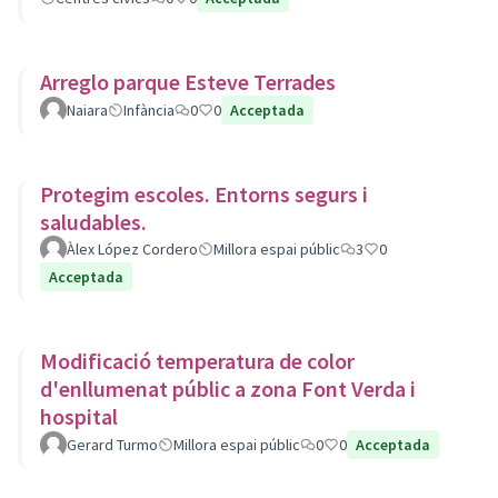
Arreglo parque Esteve Terrades
Naiara
Infància
0
0
Acceptada
Protegim escoles. Entorns segurs i
saludables.
Àlex López Cordero
Millora espai públic
3
0
Acceptada
Modificació temperatura de color
d'enllumenat públic a zona Font Verda i
hospital
Gerard Turmo
Millora espai públic
0
0
Acceptada