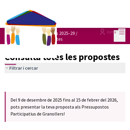
Menú
Entra
Pressupostos participatius 2025-29
/
Menú p
Consulta totes les propostes
Consulta totes les propostes
Filtrar i cercar
Del 9 de desembre de 2025 fins al 15 de febrer del 2026,
pots presentar la teva proposta als Pressupostos
Participatius de Granollers!