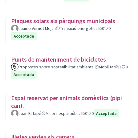
Plaques solars als pàrquings municipals
Jaume Vernet Mejan
Transició energètica
0
0
Acceptada
Punts de manteniment de bicicletes
Propostes sobre sostenibilitat ambiental
Mobilitat
1
0
Acceptada
Espai reservat per animals domèstics (pipi
can).
Joan Estapé
Millora espai públic
0
0
Acceptada
Illetes verdes als carrers