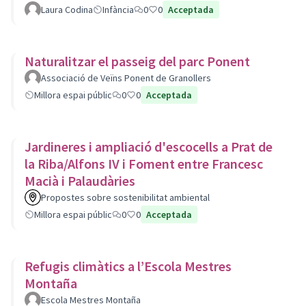
Laura Codina
Infància
0
0
Acceptada
Naturalitzar el passeig del parc Ponent
Associació de Veïns Ponent de Granollers
Millora espai públic
0
0
Acceptada
Jardineres i ampliació d'escocells a Prat de
la Riba/Alfons IV i Foment entre Francesc
Macià i Palaudàries
Propostes sobre sostenibilitat ambiental
Millora espai públic
0
0
Acceptada
Refugis climàtics a l’Escola Mestres
Montaña
Escola Mestres Montaña