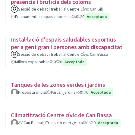
presència i brutícia dels coloms
Sessió de debat i treball al Centre Cívic Can Gili
Equipaments i espais esportius
0
0
Acceptada
Instal·lació d'espais saludables esportius
per a gent gran i persones amb discapacitat
Sessió de debat i treball al Centre Cívic Can Bassa
Millora espai públic
0
0
Acceptada
Tanques de les zones verdes i jardins
Proposta oficial
Parcs i jardins
0
0
Acceptada
Climatització Centre cívic de Can Bassa
AV Can Bassa
Transició energètica
1
0
Acceptada