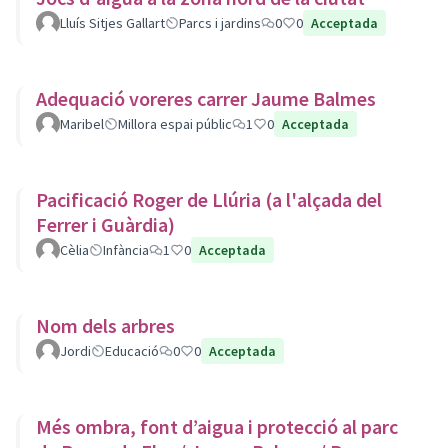
Lluís Sitjes Gallart
Parcs i jardins
0
0
Acceptada
Adequació voreres carrer Jaume Balmes
Maribel
Millora espai públic
1
0
Acceptada
Pacificació Roger de Llúria (a l'alçada del
Ferrer i Guàrdia)
Cèlia
Infància
1
0
Acceptada
Nom dels arbres
Jordi
Educació
0
0
Acceptada
Més ombra, font d’aigua i protecció al parc