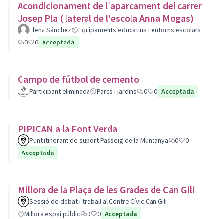
Acondicionament de l'aparcament del carrer
Josep Pla ( lateral de l'escola Anna Mogas)
Elena Sánchez
Equipaments educatius i entorns escolars
0
0
Acceptada
Campo de fútbol de cemento
Participant eliminada
Parcs i jardins
0
0
Acceptada
PIPICAN a la Font Verda
Punt itinerant de suport Passeig de la Muntanya
0
0
Acceptada
Millora de la Plaça de les Grades de Can Gili
Sessió de debat i treball al Centre Cívic Can Gili
Millora espai públic
0
0
Acceptada