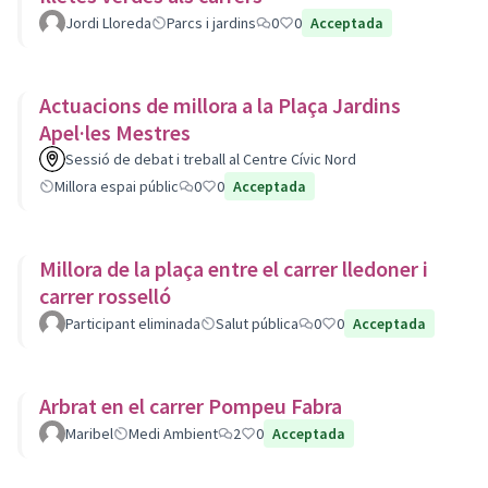
Jordi Lloreda
Parcs i jardins
0
0
Acceptada
Actuacions de millora a la Plaça Jardins
Apel·les Mestres
Sessió de debat i treball al Centre Cívic Nord
Millora espai públic
0
0
Acceptada
Millora de la plaça entre el carrer lledoner i
carrer rosselló
Participant eliminada
Salut pública
0
0
Acceptada
Arbrat en el carrer Pompeu Fabra
Maribel
Medi Ambient
2
0
Acceptada