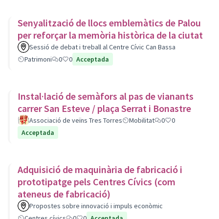
Senyalització de llocs emblemàtics de Palou
per reforçar la memòria històrica de la ciutat
Sessió de debat i treball al Centre Cívic Can Bassa
Patrimoni
0
0
Acceptada
Instal·lació de semàfors al pas de vianants
carrer San Esteve / plaça Serrat i Bonastre
Associació de veïns Tres Torres
Mobilitat
0
0
Acceptada
Adquisició de maquinària de fabricació i
prototipatge pels Centres Cívics (com
ateneus de fabricació)
Propostes sobre innovació i impuls econòmic
Centres cívics
0
0
Acceptada