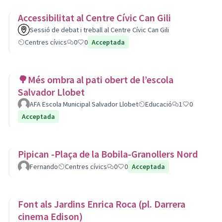
Accessibilitat al Centre Cívic Can Gili
Sessió de debat i treball al Centre Cívic Can Gili
Centres cívics
0
0
Acceptada
🌳Més ombra al pati obert de l’escola
Salvador Llobet
AFA Escola Municipal Salvador Llobet
Educació
1
0
Acceptada
Pipican -Plaça de la Bobila-Granollers Nord
Fernando
Centres cívics
0
0
Acceptada
Font als Jardins Enrica Roca (pl. Darrera
cinema Edison)