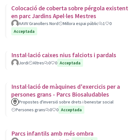
Colocació de coberta sobre pérgola existent
en parc Jardins Apel·les Mestres
AAVV Granollers Nord
Millora espai públic
1
0
Acceptada
Instal·lació caixes nius falciots i pardals
Jordi
Altres
0
0
Acceptada
Instal·lació de màquines d'exercicis per a
persones grans - Parcs Biosaludables
Propostes d'inversió sobre drets i benestar social
Persones grans
0
0
Acceptada
Parcs infantils amb més ombra