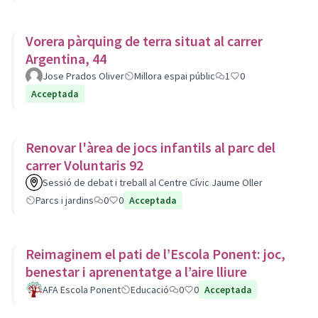
Vorera pàrquing de terra situat al carrer
Argentina, 44
Jose Prados Oliver
Millora espai públic
1
0
Acceptada
Renovar l'àrea de jocs infantils al parc del
carrer Voluntaris 92
Sessió de debat i treball al Centre Cívic Jaume Oller
Parcs i jardins
0
0
Acceptada
Reimaginem el pati de l’Escola Ponent: joc,
benestar i aprenentatge a l’aire lliure
AFA Escola Ponent
Educació
0
0
Acceptada