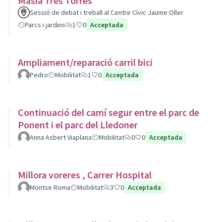
Masia Tres Torres
Sessió de debat i treball al Centre Cívic Jaume Oller
Parcs i jardins
1
0
Acceptada
Ampliament/reparació carril bici
Pedro
Mobilitat
1
0
Acceptada
Continuació del camí segur entre el parc de
Ponent i el parc del Lledoner
Anna Asbert Viaplana
Mobilitat
0
0
Acceptada
Millora voreres , Carrer Hospital
Montse Roma
Mobilitat
3
0
Acceptada