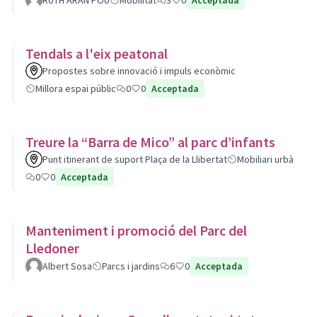
RUTH ARAN POU
Mobilitat
3
0
Acceptada
Tendals a l'eix peatonal
Propostes sobre innovació i impuls econòmic
Millora espai públic
0
0
Acceptada
Treure la “Barra de Mico” al parc d’infants
Punt itinerant de suport Plaça de la Llibertat
Mobiliari urbà
0
0
Acceptada
Manteniment i promoció del Parc del
Lledoner
Albert Sosa
Parcs i jardins
6
0
Acceptada