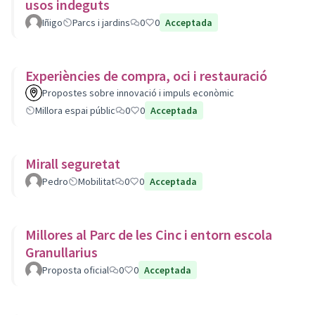
usos indeguts
Iñigo
Parcs i jardins
0
0
Acceptada
Experiències de compra, oci i restauració
Propostes sobre innovació i impuls econòmic
Millora espai públic
0
0
Acceptada
Mirall seguretat
Pedro
Mobilitat
0
0
Acceptada
Millores al Parc de les Cinc i entorn escola
Granullarius
Proposta oficial
0
0
Acceptada