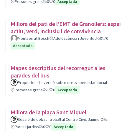
Persones grans
0
0
Acceptada
Millora del pati de l’EMT de Granollers: espai
actiu, verd, inclusiu i de convivència
Montserrat Bosch
Adolescència i Joventut
0
0
Acceptada
Mapes descriptius del recorregut a les
parades del bus
Propostes d'inversió sobre drets i benestar social
Persones grans
1
0
Acceptada
Millora de la plaça Sant Miquel
Sessió de debat i treball al Centre Cívic Jaume Oller
Parcs i jardins
0
0
Acceptada