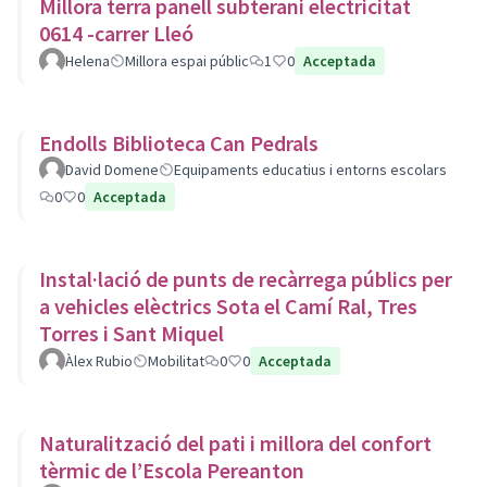
Millora terra panell subterani electricitat
0614 -carrer Lleó
Helena
Millora espai públic
1
0
Acceptada
Endolls Biblioteca Can Pedrals
David Domene
Equipaments educatius i entorns escolars
0
0
Acceptada
Instal·lació de punts de recàrrega públics per
a vehicles elèctrics Sota el Camí Ral, Tres
Torres i Sant Miquel
Àlex Rubio
Mobilitat
0
0
Acceptada
Naturalització del pati i millora del confort
tèrmic de l’Escola Pereanton