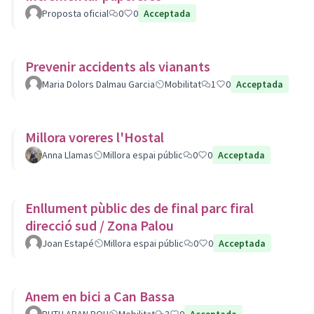
Proposta oficial
0
0
Acceptada
Prevenir accidents als vianants
Maria Dolors Dalmau Garcia
Mobilitat
1
0
Acceptada
Millora voreres l'Hostal
Anna Llamas
Millora espai públic
0
0
Acceptada
Enllument pùblic des de final parc firal
direcció sud / Zona Palou
Joan Estapé
Millora espai públic
0
0
Acceptada
Anem en bici a Can Bassa