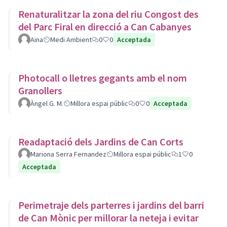
Renaturalitzar la zona del riu Congost des
del Parc Firal en direcció a Can Cabanyes
Aina
Medi Ambient
0
0
Acceptada
Photocall o lletres gegants amb el nom
Granollers
Àngel G. M.
Millora espai públic
0
0
Acceptada
Readaptació dels Jardins de Can Corts
Mariona Serra Fernandez
Millora espai públic
1
0
Acceptada
Perimetraje dels parterres i jardins del barri
de Can Mònic per millorar la neteja i evitar