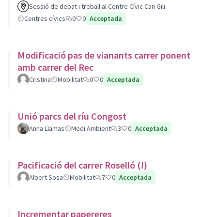
Sessió de debat i treball al Centre Cívic Can Gili
Centres cívics
0
0
Acceptada
Modificació pas de vianants carrer ponent
amb carrer del Rec
Cristina
Mobilitat
0
0
Acceptada
Unió parcs del ríu Congost
Anna Llamas
Medi Ambient
3
0
Acceptada
Pacificació del carrer Roselló (!)
Albert Sosa
Mobilitat
7
0
Acceptada
Incrementar papereres