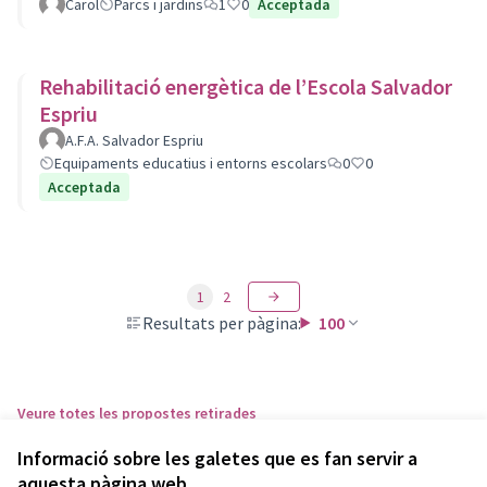
Carol
Parcs i jardins
1
0
Acceptada
Rehabilitació energètica de l’Escola Salvador
Espriu
A.F.A. Salvador Espriu
Equipaments educatius i entorns escolars
0
0
Acceptada
1
2
Resultats per pàgina:
100
Veure totes les propostes retirades
Informació sobre les galetes que es fan servir a
aquesta pàgina web
Termes i condicions d'ús