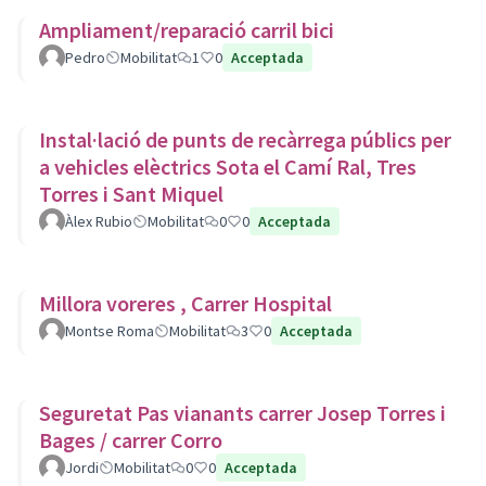
Ampliament/reparació carril bici
Pedro
Mobilitat
1
0
Acceptada
Instal·lació de punts de recàrrega públics per
a vehicles elèctrics Sota el Camí Ral, Tres
Torres i Sant Miquel
Àlex Rubio
Mobilitat
0
0
Acceptada
Millora voreres , Carrer Hospital
Montse Roma
Mobilitat
3
0
Acceptada
Seguretat Pas vianants carrer Josep Torres i
Bages / carrer Corro
Jordi
Mobilitat
0
0
Acceptada