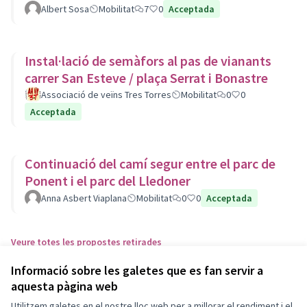
Albert Sosa
Mobilitat
7
0
Acceptada
Instal·lació de semàfors al pas de vianants
carrer San Esteve / plaça Serrat i Bonastre
Associació de veïns Tres Torres
Mobilitat
0
0
Acceptada
Continuació del camí segur entre el parc de
Ponent i el parc del Lledoner
Anna Asbert Viaplana
Mobilitat
0
0
Acceptada
Veure totes les propostes retirades
Informació sobre les galetes que es fan servir a
aquesta pàgina web
Termes i condicions d'ús
Configuració de les galetes
Utilitzem galetes en el nostre lloc web per a millorar el rendiment i el