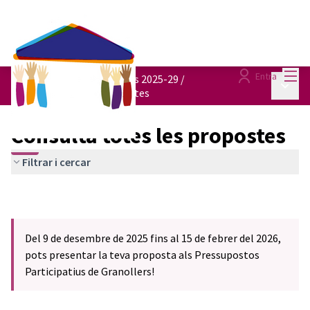
Menú
Entra
Pressupostos participatius 2025-29
/
Menú p
Consulta totes les propostes
Consulta totes les propostes
Filtrar i cercar
Del 9 de desembre de 2025 fins al 15 de febrer del 2026,
pots presentar la teva proposta als Pressupostos
Participatius de Granollers!