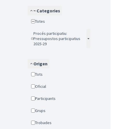
~ Categories
Totes
Procés participatiu:
Pressupostos participatius
2025-29
Origen
Tots
Oficial
Participants
Grups
Trobades