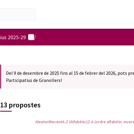
Menú d'usuari
tius 2025-29
/
Del 9 de desembre de 2025 fins al 15 de febrer del 2026, pots p
Participatius de Granollers!
13 propostes
Aleatori
Recent
A-Z (Alfabètic)
Z-A (ordre alfabètic inver