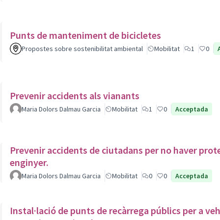
Punts de manteniment de bicicletes
Propostes sobre sostenibilitat ambiental
Mobilitat
1
0
Prevenir accidents als vianants
Maria Dolors Dalmau Garcia
Mobilitat
1
0
Acceptada
Prevenir accidents de ciutadans per no haver prote
enginyer.
Maria Dolors Dalmau Garcia
Mobilitat
0
0
Acceptada
Instal·lació de punts de recàrrega públics per a veh