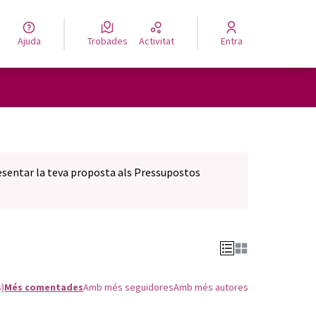
Ajuda
Trobades
Activitat
Entra
resentar la teva proposta als Pressupostos
s)
Més comentades
Amb més seguidores
Amb més autores