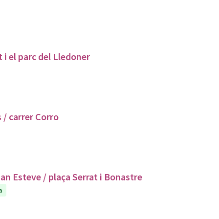
i el parc del Lledoner
 / carrer Corro
stal·lació de semàfors al pas de vianants carrer San Esteve / plaça Serrat i Bonastre
a