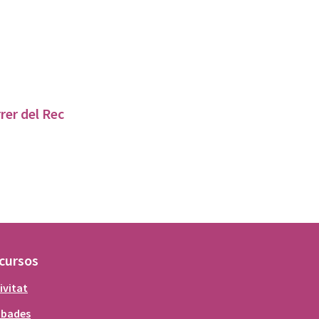
rer del Rec
cursos
ivitat
obades