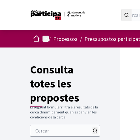
Inici
Menú principal
/
Processos
/
Pressupostos participa
Consulta
totes les
propostes
El següent formulari filtra els resultats de la
cerca dinàmicament quan es canvien les
condicions de la cerca.