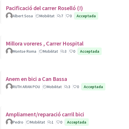
Pacificació del carrer Roselló (!)
Albert Sosa
Mobilitat
7
0
Acceptada
Millora voreres , Carrer Hospital
Montse Roma
Mobilitat
3
0
Acceptada
Anem en bici a Can Bassa
RUTH ARAN POU
Mobilitat
3
0
Acceptada
Ampliament/reparació carril bici
Pedro
Mobilitat
1
0
Acceptada