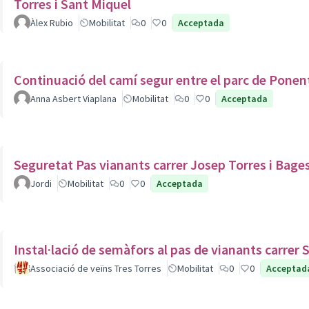
Torres i Sant Miquel
Àlex Rubio
Mobilitat
0
0
Acceptada
Continuació del camí segur entre el parc de Ponent 
Anna Asbert Viaplana
Mobilitat
0
0
Acceptada
Seguretat Pas vianants carrer Josep Torres i Bages
Jordi
Mobilitat
0
0
Acceptada
In
Associació de veïns Tres Torres
Mobilitat
0
0
Acceptad