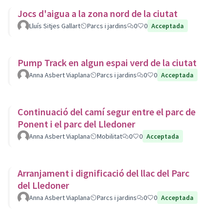
Jocs d'aigua a la zona nord de la ciutat
Lluís Sitjes Gallart
Parcs i jardins
0
0
Acceptada
Pump Track en algun espai verd de la ciutat
Anna Asbert Viaplana
Parcs i jardins
0
0
Acceptada
Continuació del camí segur entre el parc de
Ponent i el parc del Lledoner
Anna Asbert Viaplana
Mobilitat
0
0
Acceptada
Arranjament i dignificació del llac del Parc
del Lledoner
Anna Asbert Viaplana
Parcs i jardins
0
0
Acceptada