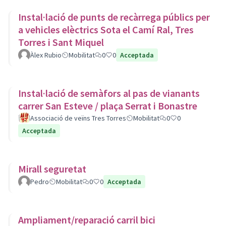
Instal·lació de punts de recàrrega públics per
a vehicles elèctrics Sota el Camí Ral, Tres
Torres i Sant Miquel
Àlex Rubio
Mobilitat
0
0
Acceptada
Instal·lació de semàfors al pas de vianants
carrer San Esteve / plaça Serrat i Bonastre
Associació de veïns Tres Torres
Mobilitat
0
0
Acceptada
Mirall seguretat
Pedro
Mobilitat
0
0
Acceptada
Ampliament/reparació carril bici