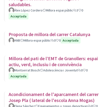
saludables.
Àlex López Cordero
Millora espai públic
3
0
Acceptada
Proposta de millora del carrer Catalunya
ANB
Millora espai públic
0
0
Acceptada
Millora del pati de l’EMT de Granollers: espai
actiu, verd, inclusiu i de convivència
Montserrat Bosch
Adolescència i Joventut
0
0
Acceptada
Acondicionament de l'aparcament del carrer
Josep Pla ( lateral de l'escola Anna Mogas)
Elena Sánchez
Equipamientos y zonas deportivas
0
0