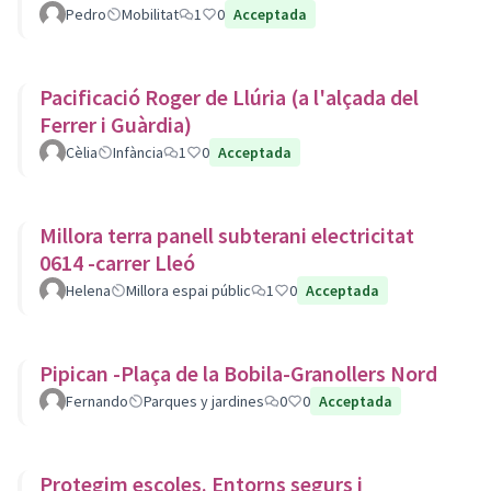
Pedro
Mobilitat
1
0
Acceptada
Pacificació Roger de Llúria (a l'alçada del
Ferrer i Guàrdia)
Cèlia
Infància
1
0
Acceptada
Millora terra panell subterani electricitat
0614 -carrer Lleó
Helena
Millora espai públic
1
0
Acceptada
Pipican -Plaça de la Bobila-Granollers Nord
Fernando
Parques y jardines
0
0
Acceptada
Protegim escoles. Entorns segurs i