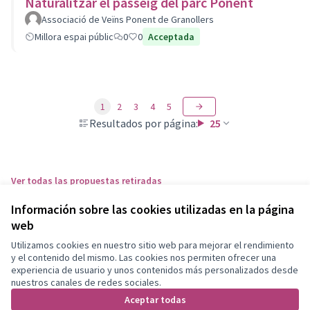
Naturalitzar el passeig del parc Ponent
Associació de Veïns Ponent de Granollers
Millora espai públic
0
0
Acceptada
1
2
3
4
5
Resultados por página:
25
Ver todas las propuestas retiradas
Información sobre las cookies utilizadas en la página
web
Términos y condiciones de uso
Configuración de cookies
Utilizamos cookies en nuestro sitio web para mejorar el rendimiento
Granollers Participa en X
Granollers Participa en Facebook
Granollers Participa en Instagram
Granollers Participa en YouTube
y el contenido del mismo. Las cookies nos permiten ofrecer una
experiencia de usuario y unos contenidos más personalizados desde
(Enlace externo)
(Enlace externo)
(Enlace externo)
(Enlace externo)
Castellano
nuestros canales de redes sociales.
Triar la llengua
Elegir el idioma
Aceptar todas