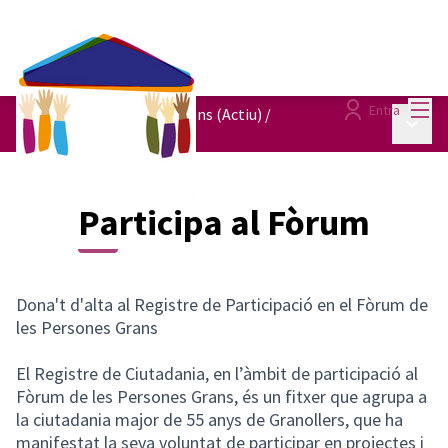
Menú
Entra
Fòrum de les Persones Grans (Actiu)
/
Menú p
Participa al Fòrum
Participa al Fòrum
Dona't d'alta al Registre de Participació en el Fòrum de
les Persones Grans
El Registre de Ciutadania, en l’àmbit de participació al
Fòrum de les Persones Grans, és un fitxer que agrupa a
la ciutadania major de 55 anys de Granollers, que ha
manifestat la seva voluntat de participar en projectes i