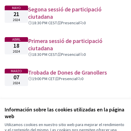
MAYO
Segona sessió de participació
21
ciutadana
2024
18:30 PM CEST
Presencial
0
ABRIL
Primera sessió de participació
18
ciutadana
2024
18:30 PM CEST
Presencial
0
MARZO
Trobada de Dones de Granollers
07
19:00 PM CET
Presencial
0
2024
Información sobre las cookies utilizadas en la página
web
Utilizamos cookies en nuestro sitio web para mejorar el rendimiento
y el contenido del mismo. Las cookies nos permiten ofrecer una