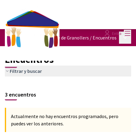
Menú
Entra
Menú p
IV Pla d'Igualtat de Gènere de Granollers
/
Encuentros
Encuentros
Filtrar y buscar
3 encuentros
Actualmente no hay encuentros programados, pero
puedes ver los anteriores.