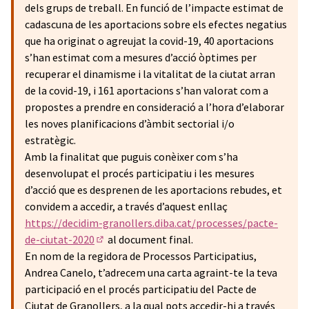
dels grups de treball. En funció de l’impacte estimat de
cadascuna de les aportacions sobre els efectes negatius
que ha originat o agreujat la covid-19, 40 aportacions
s’han estimat com a mesures d’acció òptimes per
recuperar el dinamisme i la vitalitat de la ciutat arran
de la covid-19, i 161 aportacions s’han valorat com a
propostes a prendre en consideració a l’hora d’elaborar
les noves planificacions d’àmbit sectorial i/o
estratègic.
Amb la finalitat que puguis conèixer com s’ha
desenvolupat el procés participatiu i les mesures
d’acció que es desprenen de les aportacions rebudes, et
convidem a accedir, a través d’aquest enllaç
https://decidim-granollers.diba.cat/processes/pacte-
de-ciutat-2020
al document final.
(Enllaç extern)
En nom de la regidora de Processos Participatius,
Andrea Canelo, t’adrecem una carta agraint-te la teva
participació en el procés participatiu del Pacte de
Ciutat de Granollers, a la qual pots accedir-hi a través