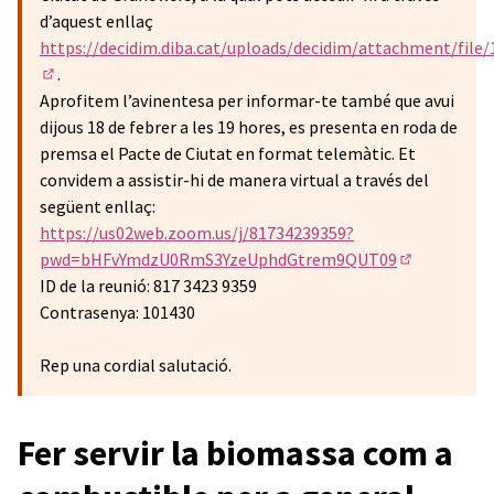
d’aquest enllaç
https://decidim.diba.cat/uploads/decidim/attachment/fi
.
(Enllaç extern)
Aprofitem l’avinentesa per informar-te també que avui
dijous 18 de febrer a les 19 hores, es presenta en roda de
premsa el Pacte de Ciutat en format telemàtic. Et
convidem a assistir-hi de manera virtual a través del
següent enllaç:
https://us02web.zoom.us/j/81734239359?
pwd=bHFvYmdzU0RmS3YzeUphdGtrem9QUT09
(Enllaç exte
ID de la reunió: 817 3423 9359
Contrasenya: 101430
Rep una cordial salutació.
Fer servir la biomassa com a