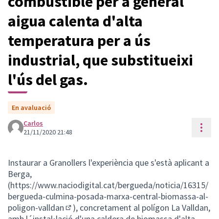
combustible per a general
aigua calenta d'alta
temperatura per a ús
industrial, que substitueixi
l'ús del gas.
En avaluació
Carlos
Cont
21/11/2020 21:48
Instaurar a Granollers l'experiència que s'està aplicant a
Berga,
(
https://www.naciodigital.cat/bergueda/noticia/16315/
bergueda-culmina-posada-marxa-central-biomassa-al-
poligon-valldan
), concretament al polígon La Valldan,
(Enllaç extern)
amb l´instal•lació d'una caldera de biomassa d'alta