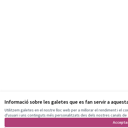
Informació sobre les galetes que es fan servir a aques
Utilitzem galetes en el nostre lloc web per a millorar el rendiment i el 
d'usuari i uns continguts més personalitzats des dels nostres canals de 
Accepta