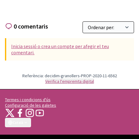
0 comentaris
Inicia sessió o crea un compte per afegir el teu
comentari.
Referència: decidim-granollers-PROP-2020-11-6562
Verifica l'empremta digital
Termes i condicions d'ús
Configuració de les galetes
Granollers Participa a X
Granollers Participa a Facebook
Granollers Participa a Instagram
Granollers Participa a YouTube
(Enllaç extern)
(Enllaç extern)
(Enllaç extern)
(Enllaç extern)
Català
Triar la llengua
Elegir el idioma