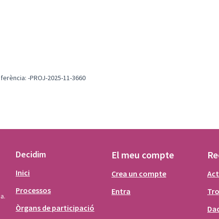
ferència: -PROJ-2025-11-3660
Decidim
El meu compte
Re
Inici
Crea un compte
Act
Processos
Entra
Tr
a.
Òrgans de participació
Dad