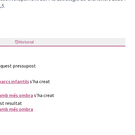
,5.
Historial
 aquest pressupost
arcs infantils
s'ha creat
s amb més ombra
s'ha creat
st resultat
s amb més ombra