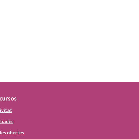
cursos
ivitat
obades
es obertes