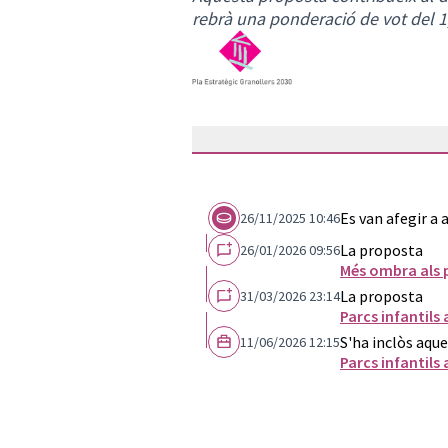
rebrà una ponderació de vot del 1
Es van afegir a
26/11/2025 10:46
La proposta
26/01/2026 09:56
Més ombra als p
La proposta
31/03/2026 23:14
Parcs infantil
S'ha inclòs aque
11/06/2026 12:15
Parcs infantil