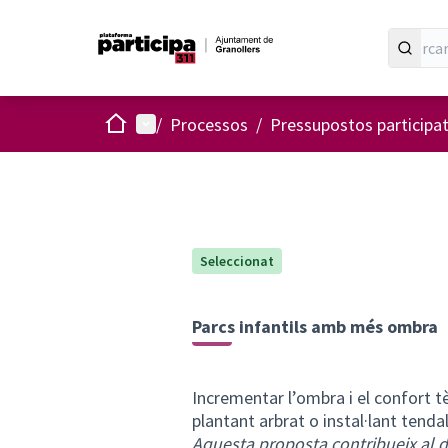
Inici
Menú principal
/
Processos
/
Pressupostos participa
Seleccionat
Parcs infantils amb més ombra
Incrementar l’ombra i el confort tè
plantant arbrat o instal·lant tenda
Aquesta proposta contribueix al d