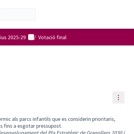
Menú d'usuari
tius 2025-29
/
Votació final
Contr
rmic als parcs infantils que es considerin prioritaris,
ls fins a esgotar pressupost.
esenvolupament del Pla Estratègic de Granollers 2030 i