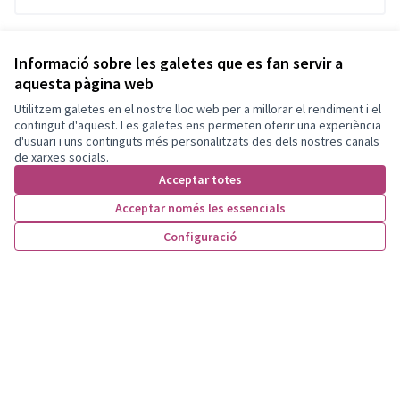
Informació sobre les galetes que es fan servir a
aquesta pàgina web
Utilitzem galetes en el nostre lloc web per a millorar el rendiment i el
contingut d'aquest. Les galetes ens permeten oferir una experiència
d'usuari i uns continguts més personalitzats des dels nostres canals
de xarxes socials.
Acceptar totes
Acceptar només les essencials
Configuració
Termes i condicions d'ús
Configuració de les galetes
Granollers Participa a X
Granollers Participa a Facebook
Granollers Participa a Instagram
Granollers Participa a YouTube
(Enllaç extern)
(Enllaç extern)
(Enllaç extern)
(Enllaç extern)
Català
Triar la llengua
Elegir el idioma
Amb llicènc
(Enllaç exte