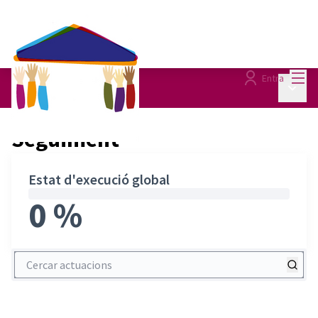
Menú
Entra
Menú p
Seguiment
/
Seguiment
Estat d'execució global
0 %
Cercar actuacions