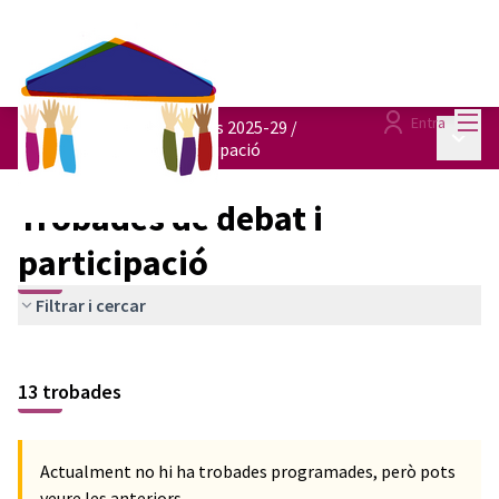
Menú
Entra
Pressupostos participatius 2025-29
/
Menú p
Trobades de debat i participació
Trobades de debat i
participació
Filtrar i cercar
13 trobades
Actualment no hi ha trobades programades, però pots
veure les anteriors.