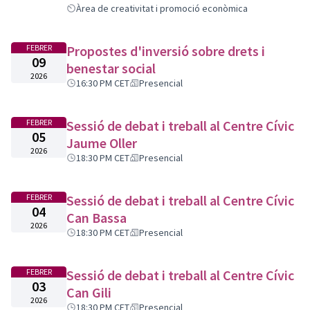
Àrea de creativitat i promoció econòmica
FEBRER
Propostes d'inversió sobre drets i
09
benestar social
2026
16:30 PM CET
Presencial
FEBRER
Sessió de debat i treball al Centre Cívic
05
Jaume Oller
2026
18:30 PM CET
Presencial
FEBRER
Sessió de debat i treball al Centre Cívic
04
Can Bassa
2026
18:30 PM CET
Presencial
FEBRER
Sessió de debat i treball al Centre Cívic
03
Can Gili
2026
18:30 PM CET
Presencial