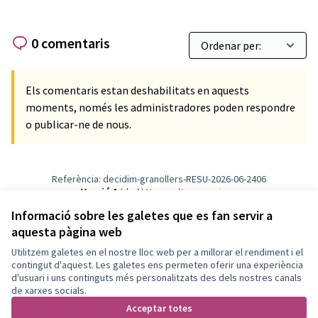
0 comentaris
Els comentaris estan deshabilitats en aquests
moments, només les administradores poden respondre
o publicar-ne de nous.
Referència: decidim-granollers-RESU-2026-06-2406
Versió 1
(de 1)
veure altres versions
Informació sobre les galetes que es fan servir a
aquesta pàgina web
Termes i condicions d'ús
Configuració de les galetes
Utilitzem galetes en el nostre lloc web per a millorar el rendiment i el
Granollers Participa a X
Granollers Participa a Facebook
Granollers Participa a Instagram
Granollers Participa a YouTube
contingut d'aquest. Les galetes ens permeten oferir una experiència
d'usuari i uns continguts més personalitzats des dels nostres canals
(Enllaç extern)
(Enllaç extern)
(Enllaç extern)
(Enllaç extern)
Català
de xarxes socials.
Triar la llengua
Elegir el idioma
Acceptar totes