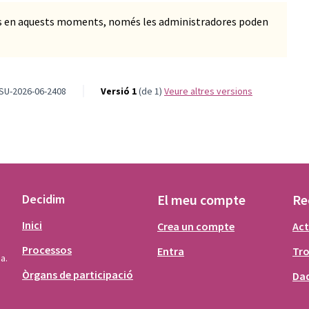
ts en aquests moments, només les administradores poden
ESU-2026-06-2408
Versió 1
(de 1)
veure altres versions
Decidim
El meu compte
Re
Inici
Crea un compte
Act
Processos
Entra
Tr
a.
Òrgans de participació
Dad