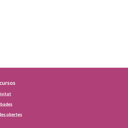
cursos
ivitat
obades
es obertes