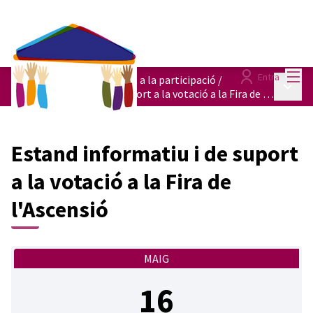
Menú
Entra
Punts itinerants de suport a la participació
/
Menú p
Estand informatiu i de suport a la votació a la Fira de l'Ascensió
Estand informatiu i de suport
a la votació a la Fira de
l'Ascensió
MAIG
16