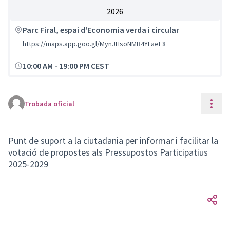
2026
Parc Firal, espai d'Economia verda i circular
https://maps.app.goo.gl/MynJHsoNMB4YLaeE8
10:00 AM
-
19:00 PM CEST
Cont
Trobada oficial
Punt de suport a la ciutadania per informar i facilitar la
votació de propostes als Pressupostos Participatius
2025-2029