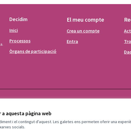
Decidim
El meu compte
Re
Inici
Crea un compte
Act
Processos
Entra
Tr
a.
Òrgans de participació
Dad
ir a aquesta pàgina web
ndiment i el contingut d'aquest. Les galetes ens permeten oferir una experièn
xarxes socials.