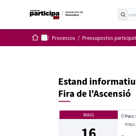
Inici
Menú principal
/
Processos
/
Pressupostos participa
Estand informatiu i
Fira de l'Ascensió
MAIG
Parc 
https
16