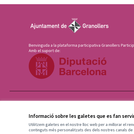
Benvinguda a la plataforma participativa Granollers Particip
Amb el suport de:
Termes i condicions d'ús
Configuració de les galetes
Informació sobre les galetes que es fan serv
Utilitzem galetes en el nostre lloc web per a millorar el re
continguts més personalitzats des dels nostres canals de 
(Enllaç extern)