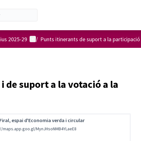
Menú d'usuari
tius 2025-29
/
Punts itinerants de suport a la participació
 de suport a la votació a la
Firal, espai d'Economia verda i circular
://maps.app.goo.gl/MynJHsoNMB4YLaeE8