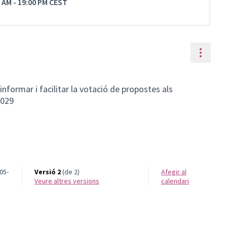
0 AM
-
19:00 PM CEST
Contr
informar i facilitar la votació de propostes als
2029
05-
Versió 2
(de 2)
Afegir al
veure altres versions
calendari