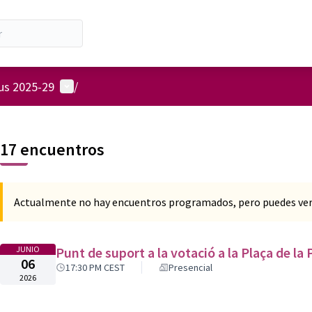
Menú de usuario
ius 2025-29
/
17 encuentros
Actualmente no hay encuentros programados, pero puedes ver 
JUNIO
Punt de suport a la votació a la Plaça de la
06
17:30 PM CEST
Presencial
2026