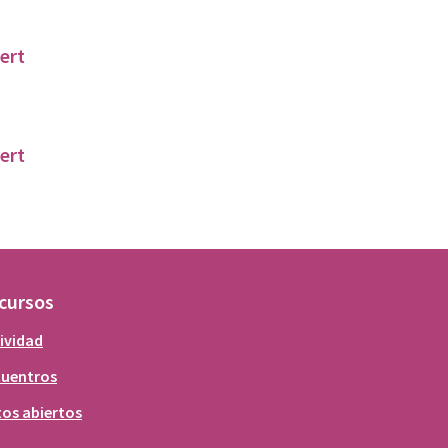
ert
ert
cursos
ividad
cuentros
os abiertos