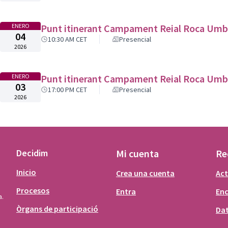
ENERO
Punt itinerant Campament Reial Roca Umb
04
10:30 AM CET
Presencial
2026
ENERO
Punt itinerant Campament Reial Roca Umb
03
17:00 PM CET
Presencial
2026
Decidim
Mi cuenta
Re
Inicio
Crea una cuenta
Act
Procesos
Entra
En
a.
Òrgans de participació
Dat