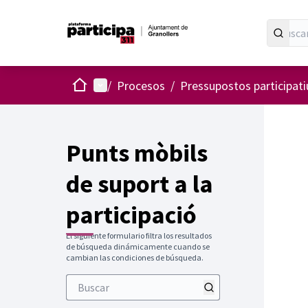
Inicio
Menú principal
/
Procesos
/
Pressupostos participat
Punts mòbils
de suport a la
participació
El siguiente formulario filtra los resultados
de búsqueda dinámicamente cuando se
cambian las condiciones de búsqueda.