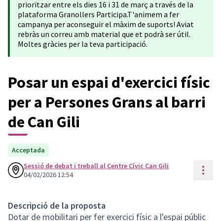
prioritzar entre els dies 16 i 31 de març a través de la
plataforma Granollers Participa.T'animem a fer
campanya per aconseguir el màxim de suports! Aviat
rebràs un correu amb material que et podrà ser útil.
Moltes gràcies per la teva participació.
Posar un espai d'exercici físic
per a Persones Grans al barri
de Can Gili
Acceptada
Sessió de debat i treball al Centre Cívic Can Gili
Cont
04/02/2026 12:54
Descripció de la proposta
Dotar de mobilitari per fer exercici físic a l'espai públic