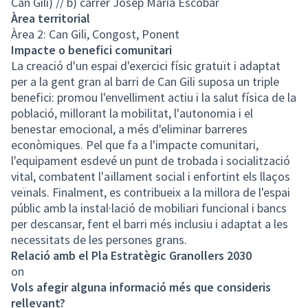
Can Gili) // b) carrer Josep Maria Escobar
Àrea territorial
Àrea 2: Can Gili, Congost, Ponent
Impacte o benefici comunitari
La creació d'un espai d'exercici físic gratuït i adaptat
per a la gent gran al barri de Can Gili suposa un triple
benefici: promou l'envelliment actiu i la salut física de la
població, millorant la mobilitat, l'autonomia i el
benestar emocional, a més d'eliminar barreres
econòmiques. Pel que fa a l'impacte comunitari,
l'equipament esdevé un punt de trobada i socialització
vital, combatent l'aïllament social i enfortint els llaços
veïnals. Finalment, es contribueix a la millora de l'espai
públic amb la instal·lació de mobiliari funcional i bancs
per descansar, fent el barri més inclusiu i adaptat a les
necessitats de les persones grans.
Relació amb el Pla Estratègic Granollers 2030
on
Vols afegir alguna informació més que consideris
rellevant?