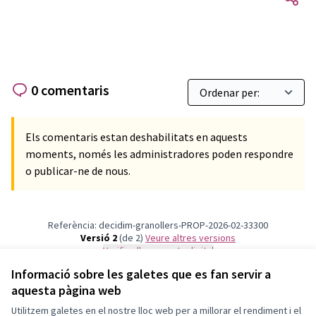
0 comentaris
Els comentaris estan deshabilitats en aquests
moments, només les administradores poden respondre
o publicar-ne de nous.
Referència: decidim-granollers-PROP-2026-02-33300
Versió 2
(de 2)
veure altres versions
Verifica l'empremta digital
Informació sobre les galetes que es fan servir a
aquesta pàgina web
Termes i condicions d'ús
Configuració de les galetes
Utilitzem galetes en el nostre lloc web per a millorar el rendiment i el