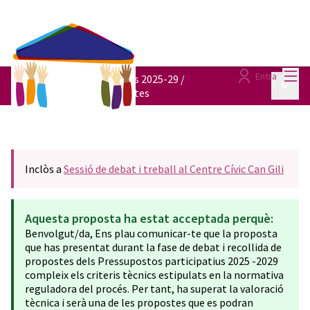
Menú
Entra
Pressupostos participatius 2025-29
/
Menú p
Consulta totes les propostes
Inclòs a
Sessió de debat i treball al Centre Cívic Can Gili
Aquesta proposta ha estat acceptada perquè:
Benvolgut/da, Ens plau comunicar-te que la proposta
que has presentat durant la fase de debat i recollida de
propostes dels Pressupostos participatius 2025 -2029
compleix els criteris tècnics estipulats en la normativa
reguladora del procés. Per tant, ha superat la valoració
tècnica i serà una de les propostes que es podran