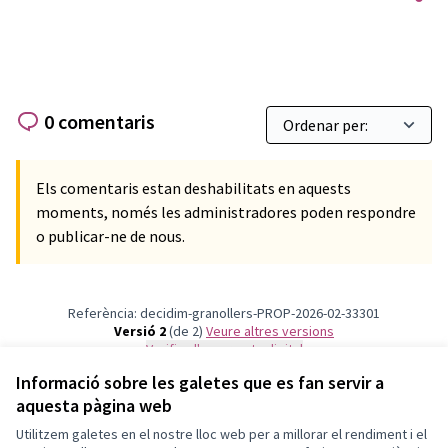
0 comentaris
Els comentaris estan deshabilitats en aquests
moments, només les administradores poden respondre
o publicar-ne de nous.
Referència: decidim-granollers-PROP-2026-02-33301
Versió 2
(de 2)
veure altres versions
Verifica l'empremta digital
Informació sobre les galetes que es fan servir a
aquesta pàgina web
Termes i condicions d'ús
Configuració de les galetes
Utilitzem galetes en el nostre lloc web per a millorar el rendiment i el
Granollers Participa a X
Granollers Participa a Facebook
Granollers Participa a Instagram
Granollers Participa a YouTube