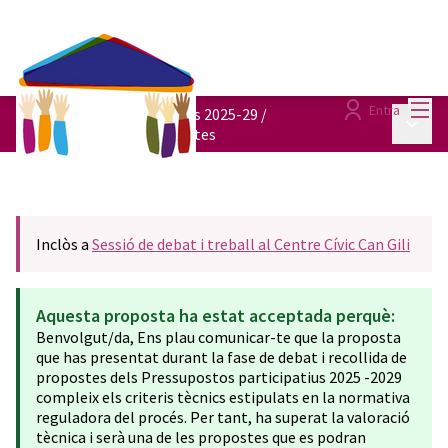
Menú
Entra
Pressupostos participatius 2025-29
/
Menú p
Consulta totes les propostes
Inclòs a
Sessió de debat i treball al Centre Cívic Can Gili
Aquesta proposta ha estat acceptada perquè:
Benvolgut/da, Ens plau comunicar-te que la proposta
que has presentat durant la fase de debat i recollida de
propostes dels Pressupostos participatius 2025 -2029
compleix els criteris tècnics estipulats en la normativa
reguladora del procés. Per tant, ha superat la valoració
tècnica i serà una de les propostes que es podran