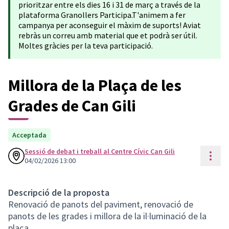
prioritzar entre els dies 16 i 31 de març a través de la
plataforma Granollers Participa.T'animem a fer
campanya per aconseguir el màxim de suports! Aviat
rebràs un correu amb material que et podrà ser útil.
Moltes gràcies per la teva participació.
Millora de la Plaça de les
Grades de Can Gili
Acceptada
Sessió de debat i treball al Centre Cívic Can Gili
Cont
04/02/2026 13:00
Descripció de la proposta
Renovació de panots del paviment, renovació de
panots de les grades i millora de la il·luminació de la
plaça