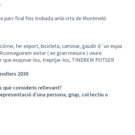
)
 de parc firal fins trobada amb crta de Montmeló.
órrer, fer esport, bicicleta, caminar, gaudir d´un espai
l. Aconseguirem evitar ( en gran mesura ) veure
ir que esquivar-los, trepitjar-los, TINDREM POTSER
anollers 2030
s que consideris rellevant?
presentació d'una persona, grup, col·lectiu o