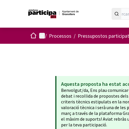
Inici
Menú principal
/
Processos
/
Pressupostos participa
Aquesta proposta ha estat ac
Benvolgut/da, Ens plau comunicar-
debat i recollida de propostes del
criteris tècnics estipulats en la n
valoració tècnica i serà una de les 
març a través de la plataforma Gr
el màxim de suports! Aviat rebràs 
per la teva participació.