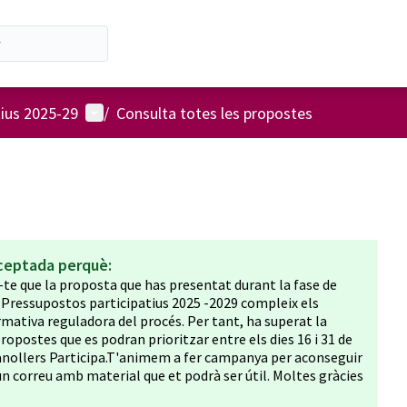
Menú d'usuari
tius 2025-29
/
Consulta totes les propostes
ceptada perquè:
te que la proposta que has presentat durant la fase de
s Pressupostos participatius 2025 -2029 compleix els
ormativa reguladora del procés. Per tant, ha superat la
propostes que es podran prioritzar entre els dies 16 i 31 de
anollers Participa.T'animem a fer campanya per aconseguir
un correu amb material que et podrà ser útil. Moltes gràcies