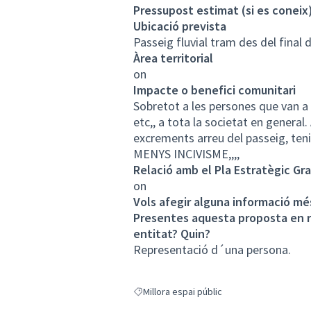
Pressupost estimat (si es coneix
Ubicació prevista
Passeig fluvial tram des del final
Àrea territorial
on
Impacte o benefici comunitari
Sobretot a les persones que van a c
etc,, a tota la societat en genera
excrements arreu del passeig, ten
MENYS INCIVISME,,,,
Relació amb el Pla Estratègic Gr
on
Vols afegir alguna informació mé
Presentes aquesta proposta en re
entitat? Quin?
Representació d´una persona.
Millora espai públic
Resultats en filtrar per: Millora espai públic