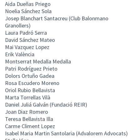
Aida Dueñas Priego
Noelia Sánchez Sola
Josep Blanchart Santacreu (Club Balonmano
Granollers)
Laura Padró Serra
David Sánchez Mateo
Mai Vazquez Lopez
Erik València
Montserrat Medalla Medalla
Patri Rodríguez Prieto
Dolors Ortuño Gadea
Rosa Escudero Moreno
Oriol Rubio Bellavista
Marta Torrellas Vilà
Daniel Juliá Galván (Fundació REIR)
Joan Diaz Romero
Teresa Bellavista Illa
Carme Climent Lopez
Isabel Maria Martin Santolaria (Advalorem Advocats)