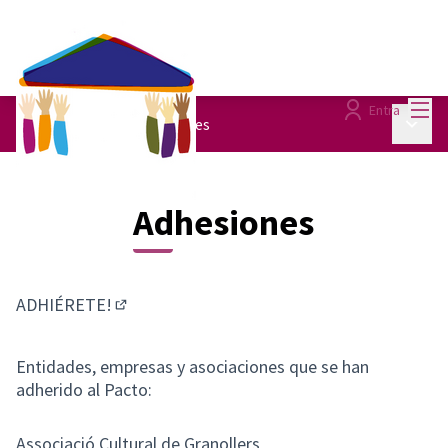
Menú
Entra
Menú p
Pacte de Ciutat
/
Adhesiones
Adhesiones
ADHIÉRETE!
(Enlace externo)
Entidades, empresas y asociaciones que se han
adherido al Pacto:
Associació Cultural de Granollers