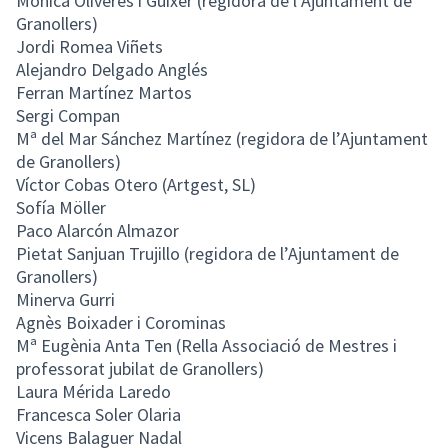
Mònica Oliveres i Guixer (regidora de l’Ajuntament de
Granollers)
Jordi Romea Viñets
Alejandro Delgado Anglés
Ferran Martínez Martos
Sergi Compan
Mª del Mar Sánchez Martínez (regidora de l’Ajuntament
de Granollers)
Víctor Cobas Otero (Artgest, SL)
Sofía Möller
Paco Alarcón Almazor
Pietat Sanjuan Trujillo (regidora de l’Ajuntament de
Granollers)
Minerva Gurri
Agnès Boixader i Corominas
Mª Eugènia Anta Ten (Rella Associació de Mestres i
professorat jubilat de Granollers)
Laura Mérida Laredo
Francesca Soler Olaria
Vicens Balaguer Nadal