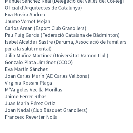
Manuel Sánchez Real (Delegació del Vallès del Col•legi
Oficial d’Arquitectes de Catalunya)
Eva Rovira Andreu
Jaume Vernet Mejan
Carlos Arean (Esport Club Granollers)
Pau Puig Garcia (Federació Catalana de Bàdminton)
Isabel Alcalde i Sastre (Daruma, Associació de familiars
per a la salut mental)
Júlia Muñoz Martínez (Universitat Ramon Llull)
Gonzalo Plata Jiménez (CCOO)
Eva Martín Sánchez
Joan Carles Marín (AE Carles Vallbona)
Virginia Rossini Plaça
MªAngeles Vecilla Morillas
Jaime Ferrer RIbas
Juan María Pérez Ortiz
Joan Nadal (Club Bàsquet Granollers)
Francesc Reverter Nolla