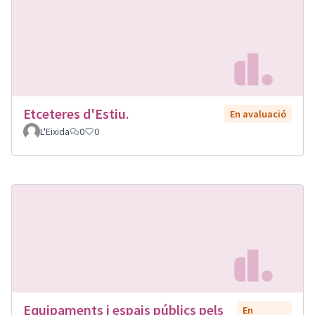
Etceteres d'Estiu.
En avaluació
L'Eixida
0
0
Equipaments i espais públics pels
En