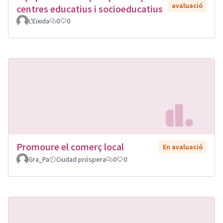
avaluació
centres educatius i socioeducatius
L'Eixida
0
0
Promoure el comerç local
En avaluació
Gra_Pa
Ciudad próspera
0
0