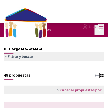
Menú
Entra
Menú p
Pacte de Ciutat
/
Propuestas
Propuestas
Filtrar y buscar
48 propuestas
Ordenar propuestas por: