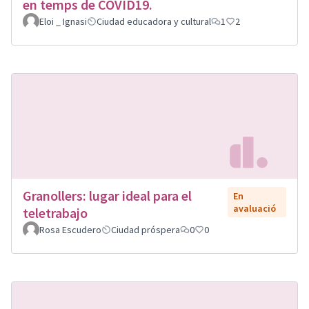
en temps de COVID19.
Eloi _ Ignasi
Ciudad educadora y cultural
1
2
Granollers: lugar ideal para el
En
avaluació
teletrabajo
Rosa Escudero
Ciudad próspera
0
0