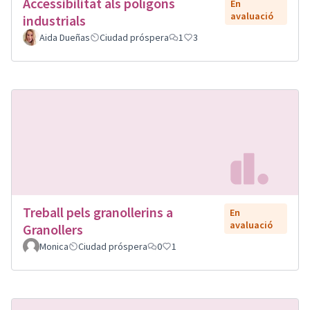
Accessibilitat als polígons
En
avaluació
industrials
Aida Dueñas
Ciudad próspera
1
3
Treball pels granollerins a
En
avaluació
Granollers
Monica
Ciudad próspera
0
1