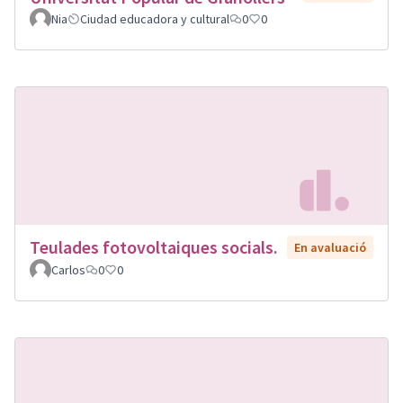
Nia
Ciudad educadora y cultural
0
0
Teulades fotovoltaiques socials.
En avaluació
Carlos
0
0