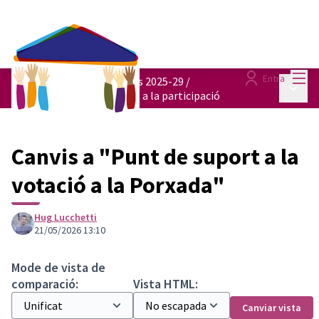
Menú
Entra
Pressupostos participatius 2025-29
/
Menú p
Punts itinerants de suport a la participació
Canvis a "Punt de suport a la
votació a la Porxada"
Hug Lucchetti
21/05/2026 13:10
Mode de vista de
comparació:
Vista HTML:
Canviar vista