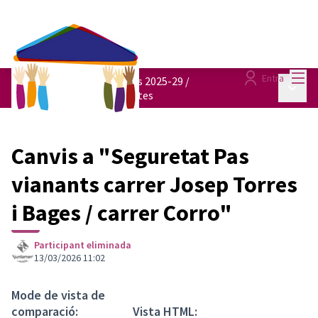
Menú
Entra
Pressupostos participatius 2025-29
/
Menú p
Consulta totes les propostes
Canvis a "Seguretat Pas
vianants carrer Josep Torres
i Bages / carrer Corro"
Participant eliminada
13/03/2026 11:02
Mode de vista de
comparació:
Vista HTML: