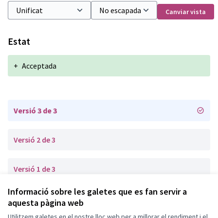
Canviar vista
Estat
+
Acceptada
Versió 3 de 3
Versió 2 de 3
Versió 1 de 3
Informació sobre les galetes que es fan servir a
aquesta pàgina web
Termes i condicions d'ús
Configuració de les galetes
Utilitzem galetes en el nostre lloc web per a millorar el rendiment i el