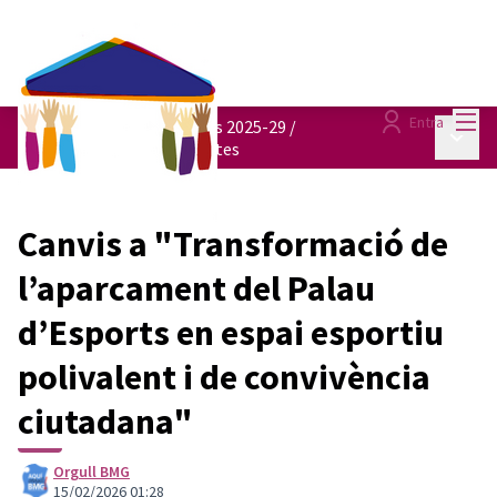
Menú
Entra
Pressupostos participatius 2025-29
/
Menú p
Consulta totes les propostes
Canvis a "Transformació de
l’aparcament del Palau
d’Esports en espai esportiu
polivalent i de convivència
ciutadana"
Orgull BMG
15/02/2026 01:28