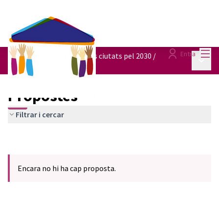
Menú
Entra
Planificació i disseny de les ciutats pel 2030
/
Menú p
Propostes
Propostes
Filtrar i cercar
Encara no hi ha cap proposta.